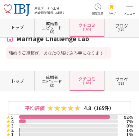
東証プライム上場
結婚相談所探しはIBJ
閲覧履歴
キープ
メニュー
成婚者
クチコミ
ブログ
ホーム
東京都の結婚相談所
東京都中野区
Marriage Challenge Lab
クチコミ一覧
トップ
エピソード
(165)
(379)
(2)
Marriage Challenge Lab
結婚のご縁繋ぎ、あなたの駆け込み寺になります！
成婚者
クチコミ
ブログ
トップ
エピソード
(165)
(379)
(2)
平均評価
4.8
（165件）
★
5
92%
★
4
7%
★
3
0%
★
2
1%
★
1
1%