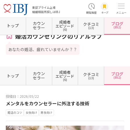
東証プライム上場
結婚相談所探しはIBJ
閲覧履歴
キープ
メニュー
成婚者
カウン
ブログ
クチコミ
ホーム
東京都の結婚相談所
東京都新宿区
東京都新宿区高田馬場
婚活カウンセリング
トップ
エピソード
セラー
(852)
(13)
(6)
婚活カウンセリングのリアルラブ
あなたの婚活、疲れていませんか？？
成婚者
カウン
ブログ
クチコミ
トップ
エピソード
セラー
(852)
(13)
(6)
投稿日：2026/05/22
メンタルをカウンセラーに外注する技術
婚活のコツ
女性向け
男性向け