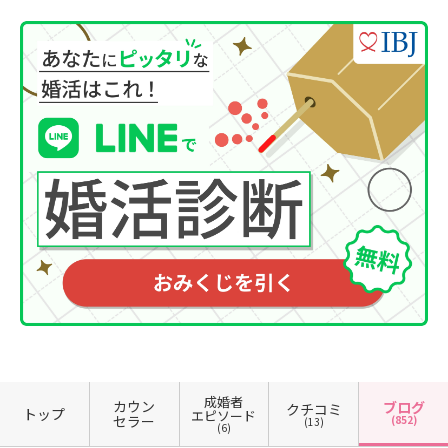
成婚者
カウン
ブログ
クチコミ
トップ
エピソード
セラー
(852)
(13)
(6)