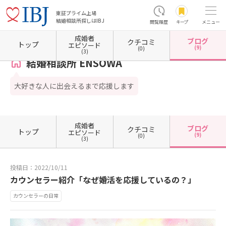
東証プライム上場
結婚相談所探しはIBJ
閲覧履歴
キープ
メニュー
成婚者
ブログ
クチコミ
ホーム
東京都の結婚相談所
東京都世田谷区
結婚相談所 ENSOWA
カウンセラーブロ
トップ
エピソード
(9)
(0)
(3)
結婚相談所 ENSOWA
大好きな人に出会えるまで応援します
成婚者
ブログ
クチコミ
トップ
エピソード
(9)
(0)
(3)
投稿日：2022/10/11
カウンセラー紹介「なぜ婚活を応援しているの？」
カウンセラーの日常