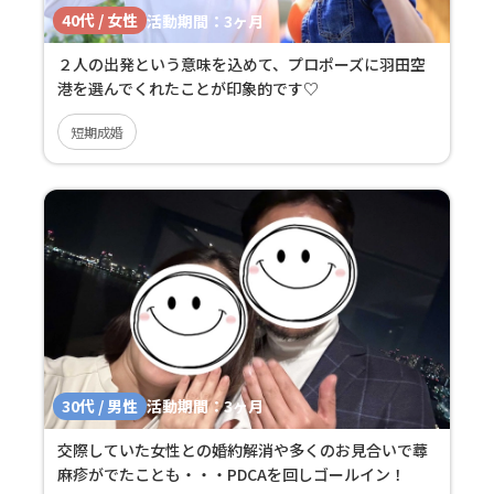
40代 / 女性
活動期間：
3ヶ月
２人の出発という意味を込めて、プロポーズに羽田空
港を選んでくれたことが印象的です♡
短期成婚
30代 / 男性
活動期間：
3ヶ月
交際していた女性との婚約解消や多くのお見合いで蕁
麻疹がでたことも・・・PDCAを回しゴールイン！