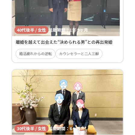
40代後半 / 女性
活動期間：
1年 9ヶ月
離婚を越えて出会えた“決められる男”との再出発婚
婚活疲れからの逆転
カウンセラーと二人三脚
30代後半 / 女性
活動期間：
6ヶ月