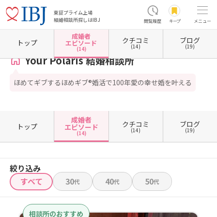
東証プライム上場
結婚相談所探しはIBJ
閲覧履歴
キープ
メニュー
成婚者
クチコミ
ブログ
ホーム
東京都の結婚相談所
東京都練馬区
Your Polaris 結婚相談所
成婚者エピソード
トップ
エピソード
(14)
(19)
(14)
Your Polaris 結婚相談所
ほめてギブするほめギブ®婚活で100年愛の幸せ婚を叶える
成婚者
クチコミ
ブログ
トップ
エピソード
(14)
(19)
(14)
絞り込み
すべて
30
40
50
代
代
代
相談所のおすすめ