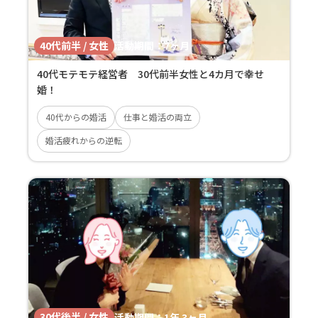
40代前半 / 女性
活動期間：
7ヶ月
40代モテモテ経営者 30代前半女性と4カ月で幸せ
婚！
40代からの婚活
仕事と婚活の両立
婚活疲れからの逆転
30代後半 / 女性
活動期間：
1年 3ヶ月