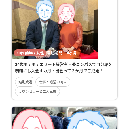
30代前半 / 女性
活動期間：
4ヶ月
34歳モテモテエリート経営者・夢コンパスで自分軸を
明確にし入会４カ月・出会って３か月でご成婚！
短期成婚
仕事と婚活の両立
カウンセラーと二人三脚