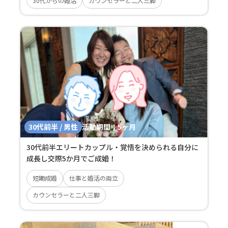
30代からの婚活
カウンセラーと二人三脚
30代前半 / 男性
活動期間：
5ヶ月
30代前半エリートカップル・覚悟を決められる自分に
成長し交際5か月でご成婚！
短期成婚
仕事と婚活の両立
カウンセラーと二人三脚