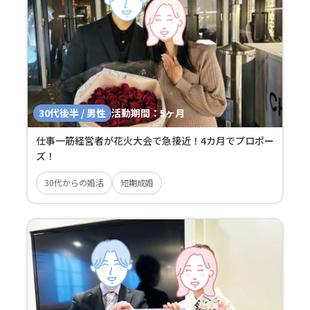
30代後半 / 男性
活動期間：
5ヶ月
仕事一筋経営者が花火大会で急接近！4カ月でプロポー
ズ！
30代からの婚活
短期成婚