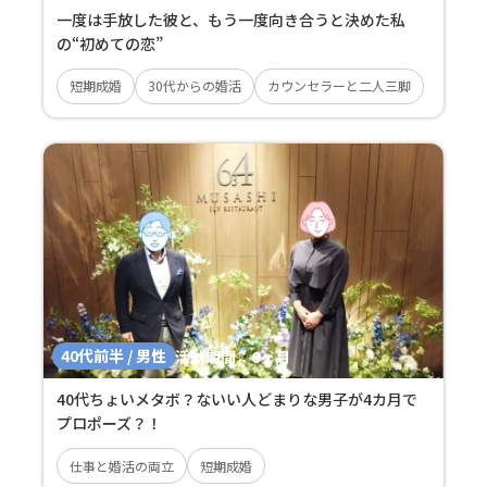
一度は手放した彼と、もう一度向き合うと決めた私
の“初めての恋”
短期成婚
30代からの婚活
カウンセラーと二人三脚
40代前半 / 男性
活動期間：
6ヶ月
40代ちょいメタボ？ないい人どまりな男子が4カ月で
プロポーズ？！
仕事と婚活の両立
短期成婚