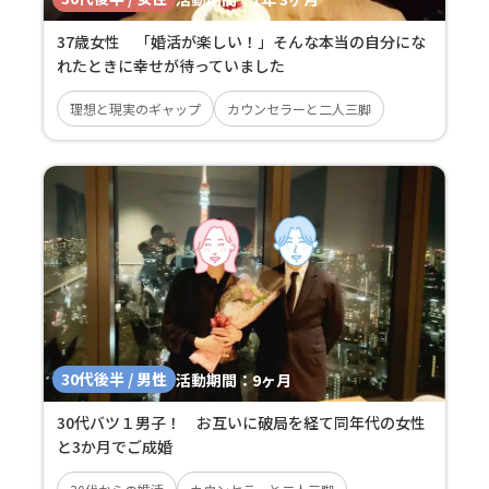
37歳女性 「婚活が楽しい！」そんな本当の自分にな
れたときに幸せが待っていました
理想と現実のギャップ
カウンセラーと二人三脚
30代後半 / 男性
活動期間：
9ヶ月
30代バツ１男子！ お互いに破局を経て同年代の女性
と3か月でご成婚