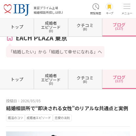
東証プライム上場
結婚相談所探しはIBJ
閲覧履歴
キープ
メニュー
成婚者
ブログ
クチコミ
ホーム
東京都の結婚相談所
東京都国立市
EACH PLAZA 東京
カウンセラーブログ一覧
トップ
エピソード
(127)
(8)
(0)
EACH PLAZA 東京
「結婚したい」から「結婚して幸せになれる」へ
成婚者
ブログ
クチコミ
トップ
エピソード
(127)
(8)
(0)
投稿日：2026/05/05
結婚相談所で“即決される女性”のリアルな共通点と実例
婚活のコツ
成婚者エピソード
恋愛の法則