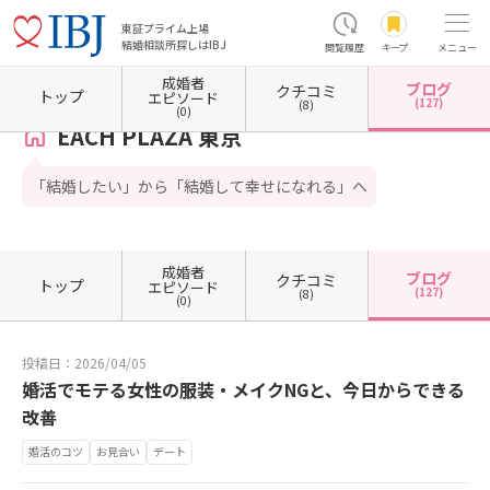
東証プライム上場
結婚相談所探しはIBJ
閲覧履歴
キープ
メニュー
成婚者
ブログ
クチコミ
ホーム
東京都の結婚相談所
東京都国立市
EACH PLAZA 東京
カウンセラーブログ一覧
トップ
エピソード
(127)
(8)
(0)
EACH PLAZA 東京
「結婚したい」から「結婚して幸せになれる」へ
成婚者
ブログ
クチコミ
トップ
エピソード
(127)
(8)
(0)
投稿日：2026/04/05
婚活でモテる女性の服装・メイクNGと、今日からできる
改善
婚活のコツ
お見合い
デート