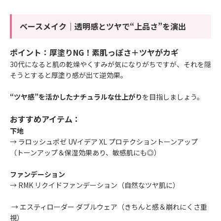
ベースメイク｜透明感とツヤで“上品さ”を演出
ポイント：厚塗りNG！素肌っぽさ＋ツヤがカギ
30代になると肌の乾燥やくすみが気になりがちですが、それを隠
そうとすると厚塗り感が出て逆効果。
“ツヤ感”を活かしたナチュラルな仕上がり
を目指しましょう。
おすすめアイテム：
下地
→
ラロッシュポゼ UVイデア XL プロテクショントーンアップ
（トーンアップ＆保湿効果あり、敏感肌にも◎）
ファンデーション
→
RMK リクイドファンデーション
（自然なツヤ肌に）
→
エスティローダー ダブルウェア
（きちんと感＆崩れにくさ重
視）