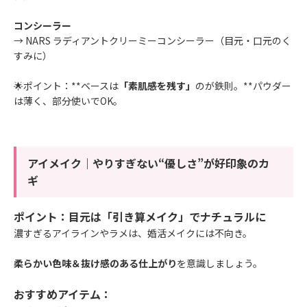
コンシーラー
→
NARS ラディアントクリーミーコンシーラー
（目元・口元のく
すみに）
🌟ポイント：**ベースは
「素肌感を残す」
のが鉄則。**パウダー
は薄く、部分使いでOK。
アイメイク｜やりすぎない“優しさ”が好印象のカ
ギ
ポイント：目元は「引き算メイク」でナチュラルに
濃すぎるアイラインやラメは、婚活メイクには不向き。
柔らかい色味＆抜け感のある仕上がり
を意識しましょう。
おすすめアイテム：