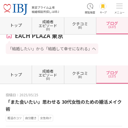
東証プライム上場
結婚相談所探しはIBJ
閲覧履歴
キープ
メニュー
成婚者
ブログ
クチコミ
ホーム
東京都の結婚相談所
東京都国立市
EACH PLAZA 東京
カウンセラーブログ一覧
トップ
エピソード
(127)
(8)
(0)
EACH PLAZA 東京
「結婚したい」から「結婚して幸せになれる」へ
成婚者
ブログ
クチコミ
トップ
エピソード
(127)
(8)
(0)
投稿日：2025/05/25
「また会いたい」思わせる 30代女性のための婚活メイク
術
婚活のコツ
自分磨き
女性向け