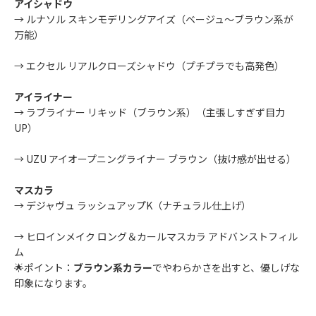
アイシャドウ
→
ルナソル スキンモデリングアイズ
（ベージュ〜ブラウン系が
万能）
→
エクセル リアルクローズシャドウ
（プチプラでも高発色）
アイライナー
→
ラブライナー リキッド（ブラウン系）
（主張しすぎず目力
UP）
→
UZU アイオープニングライナー ブラウン
（抜け感が出せる）
マスカラ
→
デジャヴュ ラッシュアップK（ナチュラル仕上げ）
→
ヒロインメイク ロング＆カールマスカラ アドバンストフィル
ム
🌟ポイント：
ブラウン系カラー
でやわらかさを出すと、優しげな
印象になります。