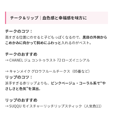
チーク＆リップ｜血色感と幸福感を味方に
チークのコツ：
高すぎる位置にのせると子どもっぽくなるので、
黒目の外側から
こめかみに向かって斜めにふわっと
入れるのがベスト。
チークのおすすめ
→
CHANEL ジュ コントゥラスト 72 ローズイニシアル
→
キャンメイク グロウフルールチークス（05番など）
リップのコツ：
派手すぎる赤リップよりも、
ピンクベージュ・コーラル系で“や
さしさと色気”を演出
。
リップのおすすめ
→
SUQQU モイスチャーリッチリップスティック（人気色11）