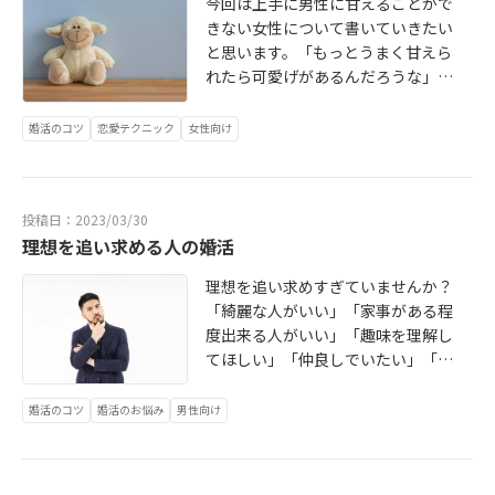
今回は上手に男性に甘えることがで
婚したいのか、理想のお相手像を明
用した人たちの意見が反映されてい
きない女性について書いていきたい
確にすることが大事です。共通の趣
ます。複数のサイトやSNSなどで、
と思います。「もっとうまく甘えら
味を持ちたい・料理が得意な人がい
相談所の評判を確認し、信頼性の高
れたら可愛げがあるんだろうな」私
い・一緒にお酒を楽しみたい・犬好
い相談所を選びましょう。【４】相
も自分自身に対してこう思ったこと
きがいい・・・というようにお相手
談所の規模や地域性を考慮相談所の
があります。なぜか男性に素直に甘
に求めることを書き出してみてもい
婚活のコツ
恋愛テクニック
女性向け
規模や地域性によって、提供される
えられないってありますよね！何で
いでしょう。お相手に求めることが
サービスや出会いの幅が異なる場合
も自分でやってしまったり、やって
明確になれば、より効率的に婚活す
があります。【５】プロフィールの
もらってると悪い気がしてきた
ることができます。
登録方法や質問項目について自分が
投稿日：2023/03/30
り…。まずは、男性に甘えられない
求める条件に沿った相手を見つける
理想を追い求める人の婚活
女性の特徴をあげてみます。1. 独立
ためには、結婚相談所がどのような
心が強い。 自立した女性であり、自
プロフィール登録の方法や質問項目
理想を追い求めすぎていませんか？
分のことは自分で解決することがで
を設定しているかを確認することが
「綺麗な人がいい」「家事がある程
きるため、男性に頼る必要を感じな
重要です。あなたが注目する条件に
度出来る人がいい」「趣味を理解し
い場合があります。 2. 信頼できる人
沿った相手を紹介してくれるかどう
てほしい」「仲良しでいたい」「自
間関係がある。信頼できる友人や家
かは、相談所の登録方法によって大
慢できる奥さんがいい」「干渉され
族が十分周りにいる為、男性に甘え
きく異なります。【６】スタッフの
たくない」「自分の事は大好きでい
婚活のコツ
婚活のお悩み
男性向け
る必要を感じない場合がありま
対応や質を確認する相談所のスタッ
て欲しい」「仕事が忙しい事を理解
す。 3. トラウマがある。過去の経験
フの対応や質は、利用者にとって大
してほしい」 わかります。理想は理
から、男性に甘えることが彼女にと
切なポイントです。
想です。理想を持つなとは言いませ
って危険を感じていると思いま