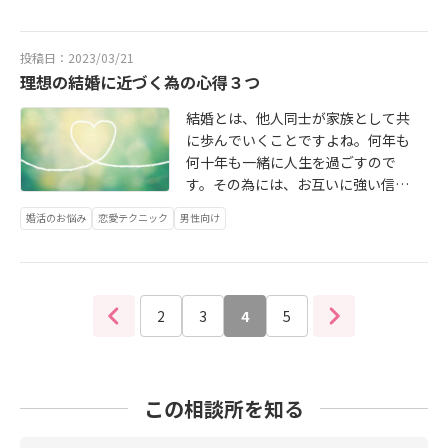
ずはそう陥りやすい男性の特徴で
す。①人を本気で好きになったこと
がない。②恋愛より夢中になってい
投稿日：2023/03/21
るものがある、又は他人に興味がな
理想の結婚に近づく為の心得３つ
い③自分の気持ちと向き合えていな
い④単純にお相手との相性の問題４
結婚とは、他人同士が家族として共
つあげてみました。好きの度合いに
に歩んでいくことですよね。何年も
悩む男性の皆様、それぞれ一緒に対
何十年も一緒に人生を過ごすので
策を見ていきましょう！
す。その為には、お互いに強い信頼
関係と愛情が必要です。こんな話を
婚活のお悩み
恋愛テクニック
男性向け
聞いたことはないですか？「仕事を
して帰ったときに、妻の顔を見てほ
っとした」「家に帰ると疲れが取れ
る・安らぐ」そんな結婚生活、素敵
2
ですよね。そんな関係性を築きたい
3
4
5
ですよね。なぜこのように感じるの
かというと、他人には見せたくない
ような自分の情けないところも、恥
この相談所を知る
ずかしい一面も、すべて受け入れて
くれるパートナーと結婚したからで
す。更に、もし結婚してお子さんが