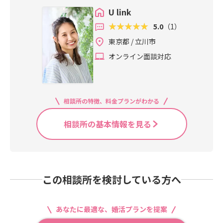
生まれたら、そのお子さんが家に帰
U link
った時、ほっとする、落ち着く、ま
5.0
（1）
た明日から頑張ろう。そう思える家
東京都 / 立川市
庭になっていきます。これが理想の
結婚です。ではこのような理想の結
オンライン面談対応
婚をするためには、どうしたらいい
のでしょうか。何を心得ておけばい
いのでしょうか。
相談所の特徴、料金プランがわかる
相談所の基本情報を見る
この相談所を検討している方へ
あなたに最適な、婚活プランを提案