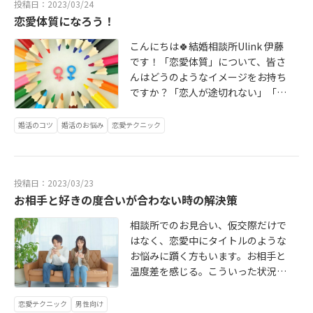
投稿日：2023/03/24
ん。 ですが、理想が条件になってい
す。 4. 自己犠牲的ではない。他人の
恋愛体質になろう！
ませんか？ 「あの子は趣味を理解し
ために自分を犠牲にすることを好ま
てくれなくて、毎回休日はデート。
ないため、男性に甘えることが自分
こんにちは🍀結婚相談所Ulink 伊藤
趣味の時間が欲しいから、あの子と
自身の時間やエネルギーを浪費する
です！「恋愛体質」について、皆さ
は結婚できないな」「自分の事は１
ことになると感じていることがあり
んはどうのようなイメージをお持ち
番優先して欲しいのに、あの子は友
ます。 5. 愛情表現の違い。男性と女
ですか？「恋人が途切れない」「モ
達と遊ぶのを優先して週に１回も会
性が愛情を表現する方法が違うた
テる」「すぐに人を好きになってし
えない時がある。結婚してもこれが
め、甘えられないと感じる場合があ
まう」等でしょうか。実は私は、以
婚活のコツ
婚活のお悩み
恋愛テクニック
続くのか…」 上記はたとえ話です
ります。
前は恋愛体質は悪いものだと思って
が、実際にこれに似たような考えを
いました。なぜなら、それは「依存
持っているなら、すぐに改めましょ
すること」だと思っていたからで
う。 なぜなら、100％理想のお相手
投稿日：2023/03/23
す。でもそれは違う！という事に
と出会うことは不可能だからで
お相手と好きの度合いが合わない時の解決策
後々気づいたわけですが、今日はそ
す。 理想に当てはまる女性を追い求
れをお伝えしていきたい思います。
めていると、お相手の、理想と違う
相談所でのお見合い、仮交際だけで
部分にどうしても目が行ってしまい
はなく、恋愛中にタイトルのような
ます。そして「理想と違う」という
お悩みに躓く方もいます。お相手と
理由で別れては、また別の人と付き
温度差を感じる。こういった状況は
合い、また別れて…の繰り返しにな
なぜ起こるのでしょうか。また、ど
ります。
う対処したらよいのでしょうか。ま
恋愛テクニック
男性向け