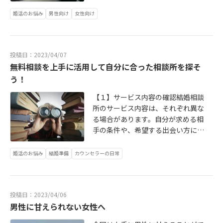
要です。一体なぜ不安なのか、悩ん
婚活のお悩み
男性向け
女性向け
でいるのか相談できる相手を見つけ
て打ち明けてみましょう。自分では
思いつかないようなアドバイスがも
らえるかもしれません。まずは素直
投稿日：2023/04/07
にありのままを話してみましょう。
無料相談を上手に活用して自分に合った相談所を探そ
3.積極的に出会いの場へ出ていく今
う！
まではあまり積極的になれなかった
パーティーや街コンにも参加してみ
【１】サービス内容の確認結婚相談
ましょう。出会いのチャンスが広が
所のサービス内容は、それぞれ異な
るのはもちろん、コミュニケーショ
る場合があります。自分が求める相
ンの取り方を勉強する場にもなりま
手の条件や、希望する出会い方に合
す。⒋自分を改めて分析してみる今
わせて、サービス内容を確認しまし
まで恋愛がうまくいかなかった・理
ょう。【２】料金体系結婚相談所に
婚活のお悩み
結婚準備
カウンセラーの日常
想の相手に出会えなかったのは何が
よっては、入会費や月会費、成婚料
原因か、改めて自分を見つめ直し分
などが発生する場合があります。料
析することで新たな発見があるはず
金体系を事前に確認し、自分の予算
です。周りの意見を求めて素直に受
投稿日：2023/04/06
に合った相談所を選びましょう。
け入れるのも大事です。5.理想のお
男性に甘えられない女性へ
【３】相談所の評判や口コミを確認
相手像を明確にするどんな相手と結
結婚所の評判や口コミは、実際に利