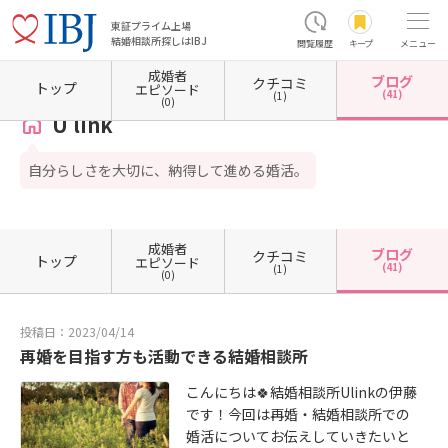
東証プライム上場
結婚相談所探しはIBJ
閲覧履歴
キープ
メニュー
成婚者
ブログ
クチコミ
ホーム
東京都の結婚相談所
東京都立川市
U link
カウンセラーブログ一覧
トップ
エピソード
(41)
(1)
(0)
U link
自分らしさを大切に、納得して進める婚活。
成婚者
ブログ
クチコミ
トップ
エピソード
(41)
(1)
(0)
投稿日：2023/04/14
再婚を目指す方も活動できる結婚相談所
こんにちは🍀結婚相談所Ulinkの伊藤
です！今回は再婚・結婚相談所での
婚活についてお伝えしていきたいと