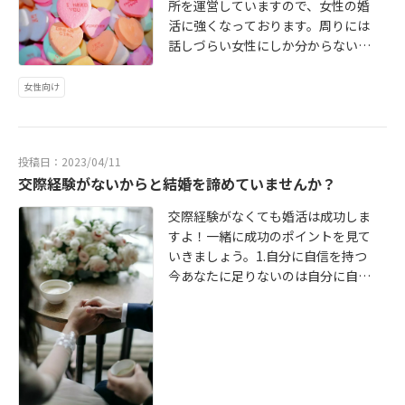
所を運営していますので、女性の婚
活に強くなっております。周りには
話しづらい女性にしか分からない婚
活のお悩みも私たちが同じ女性の立
場でご相談をお受けしますので、安
女性向け
心してお問合せ下さい。
投稿日：2023/04/11
交際経験がないからと結婚を諦めていませんか？
交際経験がなくても婚活は成功しま
すよ！一緒に成功のポイントを見て
いきましょう。1.自分に自信を持つ
今あなたに足りないのは自分に自信
を持つことです。交際経験がない・
少ないということをマイナスに捉え
ず、逆にあなたの魅力に変えていき
ましょう。2.不安や悩みを素直に話
す婚活を成功させるには不安や悩み
を一つ一つ解消させていくことが重