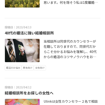
思います。何を隠そう私は1度離婚を
しているバツイチ婚活アドバイザー
です！というのもあり、再婚ご希望
の方には絶対幸せになっていただき
たい！！再婚ということがネックで
投稿日：2023/04/13
堂々と婚活できなかったり、消極的
40代の婚活に強い結婚相談所
になる必要は全くありません。なぜ
なら「人生経験が豊富」「行動力が
当相談所は同世代のカウンセラーが
ある」ということで、初婚の方より
在籍しておりますので、同世代だか
頼りに思われることも多いからで
らこそ分かるお悩みを理解し、40代
す！再婚を成功させ、幸せを掴んで
からの婚活のコツやノウハウをお伝
いただくためのポイントと心構えを
えすることができるため、40代の婚
一緒に見ていきましょう！
活にとても強いです。40代から初め
婚活のお悩み
男性向け
女性向け
て婚活する方も安心してご相談下さ
い。
投稿日：2023/04/12
結婚相談所をお探しの女性へ
Ulinkは女性カウンセラー２名で相談