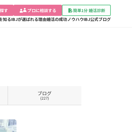
探す
プロに相談する
簡単1分 婚活診断
Jを知る
IBJが選ばれる理由
婚活の成功ノウハウ
IBJ公式ブログ
ブログ
(227)