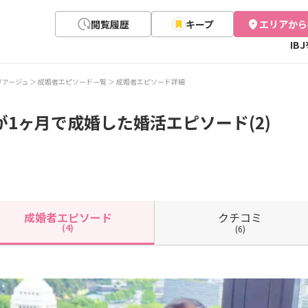
閲覧履歴
キープ
エリアから
IB
リアージュ
成婚者エピソード一覧
成婚者エピソード詳細
が1ヶ月で成婚した婚活エピソード(2)
クチコミ
成婚者
エピソード
(4)
(6)