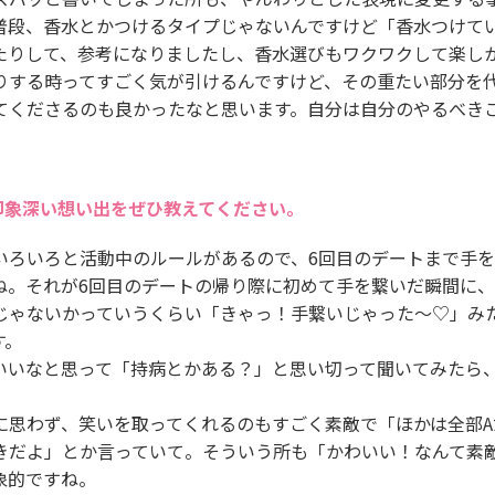
普段、香水とかつけるタイプじゃないんですけど「香水つけて
たりして、参考になりましたし、香水選びもワクワクして楽し
りする時ってすごく気が引けるんですけど、その重たい部分を
てくださるのも良かったなと思います。自分は自分のやるべき
印象深い想い出をぜひ教えてください。
いろいろと活動中のルールがあるので、6回目のデートまで手
ね。それが6回目のデートの帰り際に初めて手を繋いだ瞬間に
じゃないかっていうくらい「きゃっ！手繋いじゃった～♡」み
す。
いいなと思って「持病とかある？」と思い切って聞いてみたら
に思わず、笑いを取ってくれるのもすごく素敵で「ほかは全部A
きだよ」とか言っていて。そういう所も「かわいい！なんて素
象的ですね。