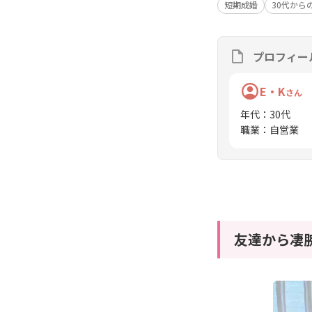
短期成婚
30代から
プロフィー
E・K
さん
年代
：
30代
職業
：
自営業
友達から凄