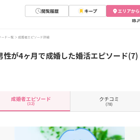
閲覧履歴
キープ
エリアから
IB
ソード一覧
成婚者エピソード詳細
男性が4ヶ月で成婚した婚活エピソード(7)
クチコミ
成婚者
エピソード
(12)
(78)