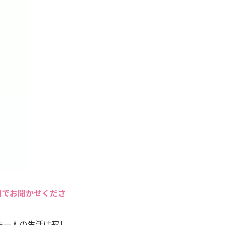
囲でお聞かせくださ
先一人の生活は寂し