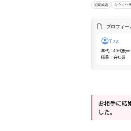
短期成婚
カウンセ
プロフィー
T
さん
年代
：
40代後半
職業
：
会社員
お相手に結
した。