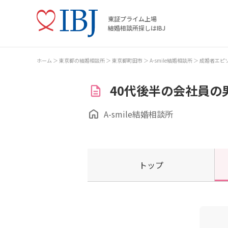
東証プライム上場
結婚相談所探しはIBJ
ホーム
東京都の結婚相談所
東京都町田市
A-smile結婚相談所
成婚者エピ
40代後半の会社員の
A-smile結婚相談所
トップ