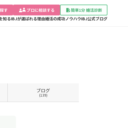
探す
プロに相談する
簡単1分 婚活診断
Jを知る
IBJが選ばれる理由
婚活の成功ノウハウ
IBJ公式ブログ
ブログ
(139)