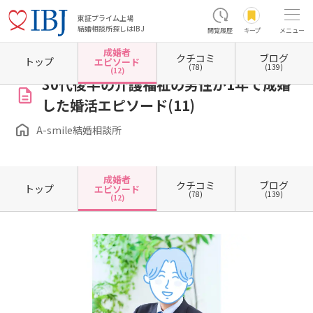
東証プライム上場
結婚相談所探しはIBJ
閲覧履歴
キープ
メニュー
成婚者
クチコミ
ブログ
ホーム
東京都の結婚相談所
東京都町田市
A-smile結婚相談所
成婚者エピソード一覧
トップ
エピソード
(78)
(139)
(12)
30代後半の介護福祉の男性が1年で成婚
した婚活エピソード(11)
A-smile結婚相談所
成婚者
クチコミ
ブログ
トップ
エピソード
(78)
(139)
(12)