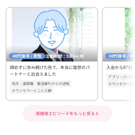
40代後半 / 男性
30代後半 / 
活動期間：5年6ヶ月
諦めずに歩み続けた先で、本当に理想のパ
入会から87日
ートナーと出会えました
アプリ・パーテ
地方・遠距離
婚活疲れからの逆転
カウンセラーと
カウンセラーと二人三脚
成婚者エピソードをもっと見る