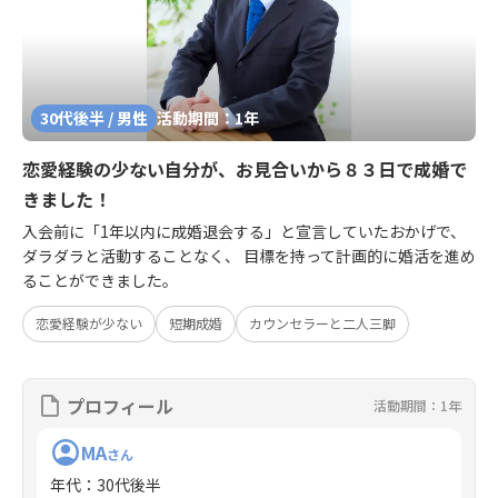
30代後半 / 男性
活動期間：1年
恋愛経験の少ない自分が、お見合いから８３日で成婚で
きました！
入会前に「1年以内に成婚退会する」と宣言していたおかげで、
ダラダラと活動することなく、 目標を持って計画的に婚活を進め
ることができました。
恋愛経験が少ない
短期成婚
カウンセラーと二人三脚
プロフィール
活動期間：1年
MA
さん
年代
：
30代後半