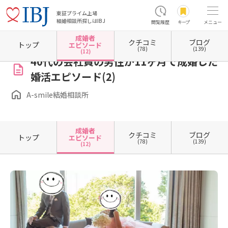
東証プライム上場
結婚相談所探しはIBJ
閲覧履歴
キープ
メニュー
成婚者
クチコミ
ブログ
ホーム
東京都の結婚相談所
東京都町田市
A-smile結婚相談所
成婚者エピソード一覧
トップ
エピソード
(78)
(139)
(12)
40代の会社員の男性が11ヶ月で成婚した
婚活エピソード(2)
A-smile結婚相談所
成婚者
クチコミ
ブログ
トップ
エピソード
(78)
(139)
(12)