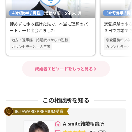
40代後半 / 男性
30代後半 / 
活動期間：5年6ヶ月
諦めずに歩み続けた先で、本当に理想のパ
恋愛経験の少
ートナーと出会えました
３日で成婚で
地方・遠距離
婚活疲れからの逆転
恋愛経験が少な
カウンセラーと二人三脚
カウンセラーと
成婚者エピソードをもっと見る
この相談所を知る
A-smile結婚相談所