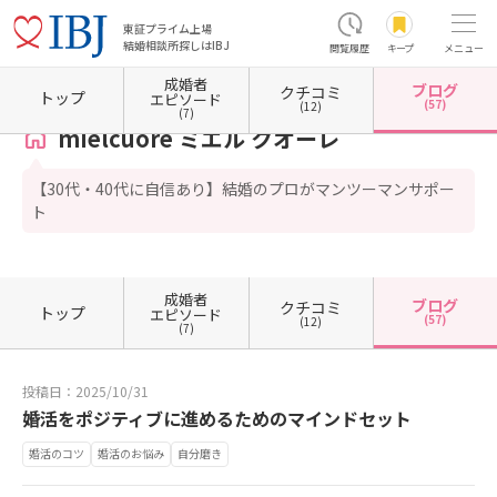
東証プライム上場
結婚相談所探しはIBJ
閲覧履歴
キープ
メニュー
成婚者
ブログ
クチコミ
ホーム
栃木県の結婚相談所
栃木県小山市
mielcuore ミエル クオーレ
カウンセラーブ
トップ
エピソード
(57)
(12)
(7)
mielcuore ミエル クオーレ
【30代・40代に自信あり】結婚のプロがマンツーマンサポー
ト
成婚者
ブログ
クチコミ
トップ
エピソード
(57)
(12)
(7)
投稿日：2025/10/31
婚活をポジティブに進めるためのマインドセット
婚活のコツ
婚活のお悩み
自分磨き