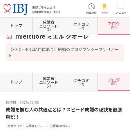
東証プライム上場
結婚相談所探しはIBJ
閲覧履歴
キープ
メニュー
成婚者
ブログ
クチコミ
ホーム
栃木県の結婚相談所
栃木県小山市
mielcuore ミエル クオーレ
カウンセラーブ
トップ
エピソード
(57)
(12)
(7)
mielcuore ミエル クオーレ
【30代・40代に自信あり】結婚のプロがマンツーマンサポー
ト
成婚者
ブログ
クチコミ
トップ
エピソード
(57)
(12)
(7)
投稿日：2025/11/08
成婚を掴む人の共通点とは？スピード成婚の秘訣を徹底
解説！
婚活のコツ
成婚者エピソード
婚活のお悩み