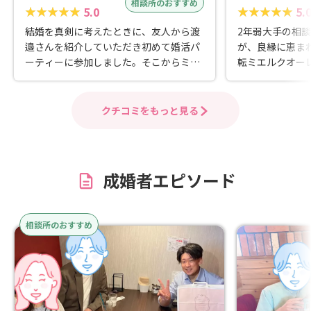
相談所のおすすめ
5.0
5.
結婚を真剣に考えたときに、友人から渡
2年弱大手の相
邉さんを紹介していただき初めて婚活パ
が、良縁に恵ま
ーティーに参加しました。そこからミエ
転ミエルクオー
ルクオーレさんにお世話になり、おかげ
手の相談所より
さまで結婚することができました。 婚活
ことを最初は危
は何をどうしたら良いかわからず不安が
たくそんなこと
クチコミをもっと見る
ありましたが、ミエルクオーレさんには
様には自分の望
細かいところまで丁寧に説明していただ
て、適切な助言
きました。おかげで不安も解消され安心
た。 どこの結
して婚活をすることができました。ライ
る方には迷わず
成婚者エピソード
ンや電話も素早く親切に対応していただ
ススメします。
き、直接会って話したいときにも迅速に
対応していただきました。 代表の渡邉さ
相談所のおすすめ
んは物腰も柔らかく頼りがいがあるの
で、安心してお話しできると思います。
お勧めの結婚相談所です。