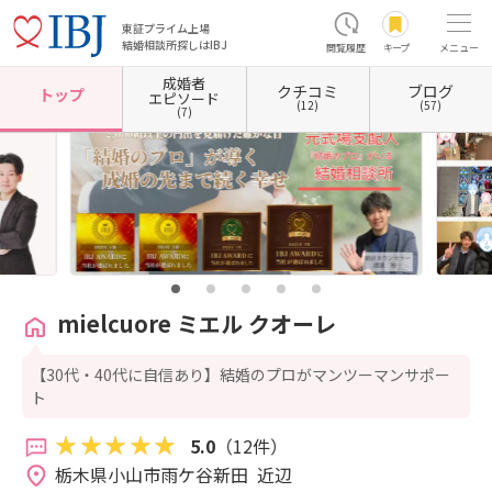
東証プライム上場
結婚相談所探しはIBJ
閲覧履歴
キープ
メニュー
成婚者
クチコミ
ブログ
ホーム
栃木県の結婚相談所
栃木県小山市
mielcuore ミエル クオーレ
トップ
エピソード
(12)
(57)
(7)
mielcuore ミエル クオーレ
【30代・40代に自信あり】結婚のプロがマンツーマンサポー
ト
5.0
（12件）
栃木県小山市雨ケ谷新田  近辺