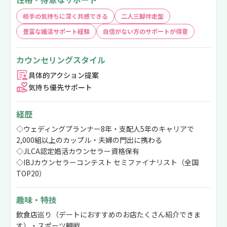
相手の気持ちに深く共感できる
二人三脚伴走型
豊富な婚活サポート経験
自信がない方のサポートが得意
カウンセリングスタイル
具体的アクション提案
気持ち優先サポート
経歴
◇ウェディングプランナー8年・支配人5年のキャリアで
2,000組以上のカップル・夫婦の門出に携わる
◇JLCA認定婚活カウンセラー資格保有
◇IBJカウンセラーコンテスト セミファイナリスト（全国
TOP20）
趣味・特技
飲食店巡り（デートにおすすめのお店たくさん紹介できま
す）・スポーツ観戦