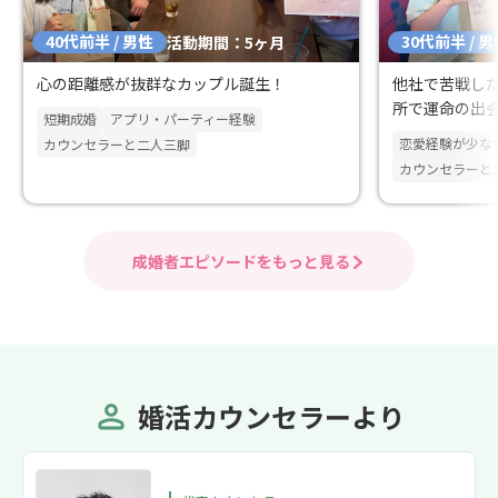
40代前半 / 男性
30代前半 / 
活動期間：5ヶ月
心の距離感が抜群なカップル誕生！
他社で苦戦した
所で運命の出
短期成婚
アプリ・パーティー経験
み取った理想
恋愛経験が少な
カウンセラーと二人三脚
カウンセラーと
成婚者エピソードをもっと見る
婚活カウンセラーより