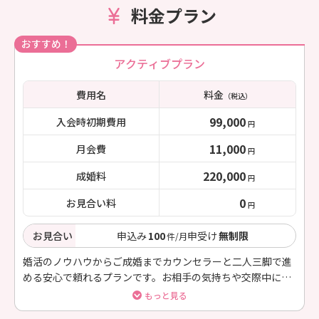
料金プラン
おすすめ！
アクティブプラン
費用名
料金
（税込）
99,000
入会時初期費用
円
11,000
月会費
円
220,000
成婚料
円
0
お見合い料
円
お見合い
申込み
100
申受け
無制限
件/月
婚活のノウハウからご成婚までカウンセラーと二人三脚で進
める安心で頼れるプランです。お相手の気持ちや交際中に出
てくる不安やお悩みなど一緒に解決しながらご成婚を目指す
もっと見る
手厚いサポートのプランになります。