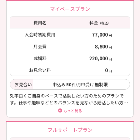
マイペースプラン
費用名
料金
（税込）
77,000
入会時初期費用
円
8,800
月会費
円
220,000
成婚料
円
0
お見合い料
円
お見合い
申込み
50
申受け
無制限
件/月
効率良くご自身のペースで活動したい方のためのプランで
す。仕事や趣味などとのバランスを見ながら婚活したい方に
おすすめのプランになります。お見合い料は無料となりま
もっと見る
す。
フルサポートプラン