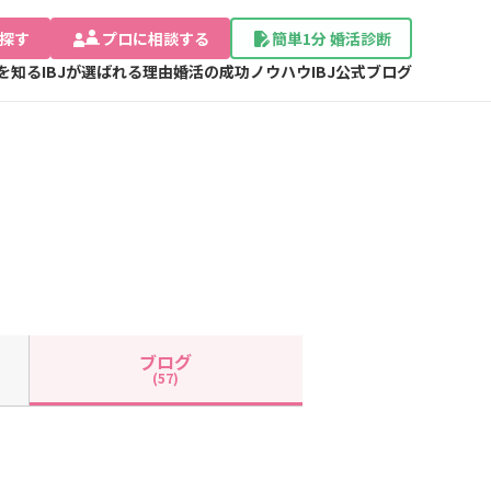
探す
プロに相談する
簡単1分 婚活診断
Jを知る
IBJが選ばれる理由
婚活の成功ノウハウ
IBJ公式ブログ
ブログ
(57)