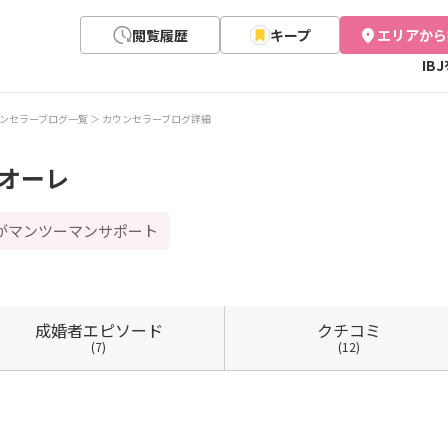
閲覧履歴
キープ
エリアから
IB
ンセラーブログ一覧
カウンセラーブログ詳細
 クオーレ
ロがマンツーマンサポート
成婚者
エピソード
クチコミ
(7)
(12)