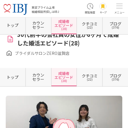
東証プライム上場
結婚相談所探しはIBJ
閲覧履歴
キープ
メニュー
成婚者
カウン
クチコミ
ブログ
ホーム
滋賀県の結婚相談所
滋賀県彦根市
ブライダルサロンZERO滋賀店
成婚者エピ
トップ
エピソード
セラー
(22)
(376)
(28)
30代前半の会社員の女性が6ヶ月で成婚
した婚活エピソード(28)
ブライダルサロンZERO滋賀店
成婚者
カウン
クチコミ
ブログ
トップ
エピソード
セラー
(22)
(376)
(28)