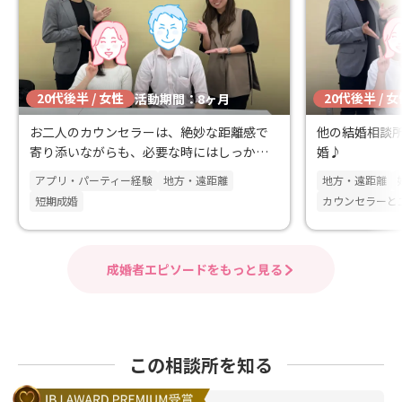
20代後半 / 女性
20代後半 / 
活動期間：8ヶ月
お二人のカウンセラーは、絶妙な距離感で
他の結婚相談所
寄り添いながらも、必要な時にはしっかり
婚♪
サポートしてくださる方々でした。
アプリ・パーティー経験
地方・遠距離
地方・遠距離
短期成婚
カウンセラーと
成婚者エピソードをもっと見る
この相談所を知る