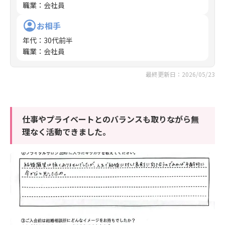
職業
：
会社員
お相手
年代
：
30代前半
職業
：
会社員
最終更新日：2026/05/23
仕事やプライベートとのバランスも取りながら無
理なく活動できました。