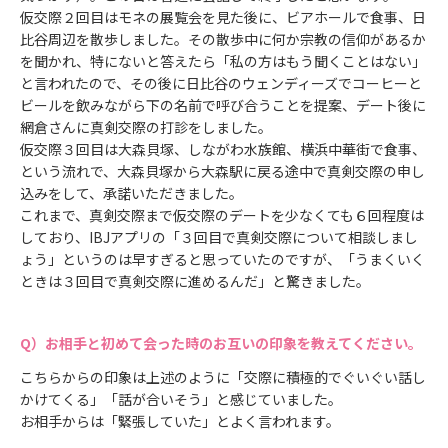
仮交際２回目はモネの展覧会を見た後に、ビアホールで食事、日
比谷周辺を散歩しました。その散歩中に何か宗教の信仰があるか
を聞かれ、特にないと答えたら「私の方はもう聞くことはない」
と言われたので、その後に日比谷のウェンディーズでコーヒーと
ビールを飲みながら下の名前で呼び合うことを提案、デート後に
網倉さんに真剣交際の打診をしました。
仮交際３回目は大森貝塚、しながわ水族館、横浜中華街で食事、
という流れで、大森貝塚から大森駅に戻る途中で真剣交際の申し
込みをして、承諾いただきました。
これまで、真剣交際まで仮交際のデートを少なくても６回程度は
しており、IBJアプリの「３回目で真剣交際について相談しまし
ょう」というのは早すぎると思っていたのですが、「うまくいく
ときは３回目で真剣交際に進めるんだ」と驚きました。
お相手と初めて会った時のお互いの印象を教えてください。
こちらからの印象は上述のように「交際に積極的でぐいぐい話し
かけてくる」「話が合いそう」と感じていました。
お相手からは「緊張していた」とよく言われます。