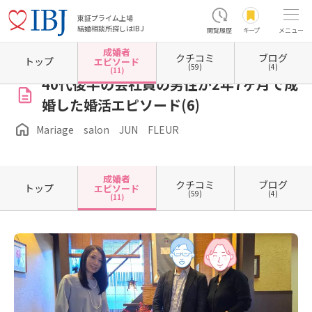
東証プライム上場
結婚相談所探しはIBJ
閲覧履歴
キープ
メニュー
成婚者
クチコミ
ブログ
ホーム
埼玉県の結婚相談所
埼玉県上尾市
Mariage salon JUN FLEUR
成婚者エピ
トップ
エピソード
(59)
(4)
(11)
40代後半の会社員の男性が2年7ヶ月で成
婚した婚活エピソード(6)
Mariage salon JUN FLEUR
成婚者
クチコミ
ブログ
トップ
エピソード
(59)
(4)
(11)