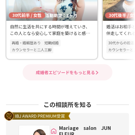
30代前半 / 女性
30代後半 / 
活動期間：3ヶ月
自然に生活を共にする時間が増えていき、
婚活はお相手
この人となら安心して家庭を築けると感じ
伴走してくれ
るようになりました！
いも同じくら
再婚・婚姻歴あり
短期成婚
30代からの婚活
カウンセラーと二人三脚
カウンセラーと
成婚者エピソードをもっと見る
この相談所を知る
Mariage salon JUN
FLEUR