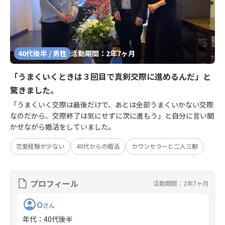
40代後半 / 男性
活動期間：2年7ヶ月
「うまくいくときは３回目で真剣交際に進めるんだ」と
驚きました。
「うまくいく交際は最後だけで、あとは全部うまくいかない交際
なのだから、交際終了は気にせずに次に進もう」と自分に言い聞
かせながら婚活をしていました。
恋愛経験が少ない
40代からの婚活
カウンセラーと二人三脚
プロフィール
活動期間：2年7ヶ月
O
さん
年代
：
40代後半