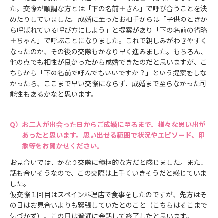
た。交際が順調な方とは「下の名前＋さん」で呼び合うことを決
めたりしていました。成婚に至ったお相手からは「子供のときか
ら呼ばれている呼び方にしよう」と提案があり「下の名前の省略
＋ちゃん」で呼ぶことになりました。これで親しみがわきやすく
なったのか、その後の交際もかなり早く進みました。もちろん、
他の点でも相性が良かったから成婚できたのだと思いますが、こ
ちらから「下の名前で呼んでもいいですか？」という提案をしな
かったら、ここまで早い交際にならず、成婚まで至らなかった可
能性もあるかなと思います。
お二人が出会った日からご成婚に至るまで、様々な思い出が
あったと思います。思い出せる範囲で状況やエピソード、印
象等をお聞かせください。
お見合いでは、かなり交際に積極的な方だと感じました。また、
話も合いそうなので、この交際は上手くいきそうだと感じていま
した。
仮交際１回目はスペイン料理店で食事をしたのですが、先方はそ
の日はお見合いよりも緊張していたとのこと（こちらはそこまで
気づかず）。この日は普通に会話して終了したと思います。