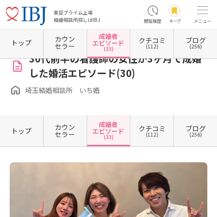
東証プライム上場
結婚相談所探しはIBJ
閲覧履歴
キープ
メニュー
成婚者
カウン
クチコミ
ブログ
ホーム
埼玉県の結婚相談所
埼玉県川口市
埼玉結婚相談所 いち婚
成婚者エピソード
トップ
エピソード
セラー
(112)
(256)
(33)
30代前半の看護師の女性が3ヶ月で成婚
した婚活エピソード(30)
埼玉結婚相談所 いち婚
成婚者
カウン
クチコミ
ブログ
トップ
エピソード
セラー
(112)
(256)
(33)