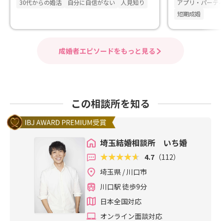
30代からの婚活
自分に自信がない
人見知り
アプリ・パーテ
短期成婚
成婚者エピソードをもっと見る
この相談所を知る
埼玉結婚相談所 いち婚
4.7
（112）
埼玉県 / 川口市
川口駅 徒歩9分
日本全国対応
オンライン面談対応