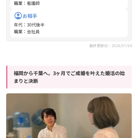
職業
：
看護師
お相手
年代
：
30代後半
職業
：
会社員
最終更新日：2026/07/04
福岡から千葉へ。3ヶ月でご成婚を叶えた婚活の始
まりと決断