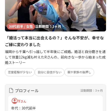
30代前半 / 女性
活動期間：3ヶ月
「婚活って本当に出会えるの？」そんな不安が、幸せな
ご縁に変わりました
福岡から千葉へ引っ越して半年後にご成婚。婚活と自分磨きを通
して体重12kg減も叶えたRさんの、前向きな一歩から始まった成
婚ストーリー
恋愛経験が少ない
自分に自信がない
親や家族の後押し
プロフィール
活動期間：3ヶ月
Y
さん
年代
：
30代前半