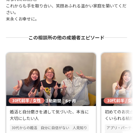
これからも手を取り合い、笑顔あふれる温かい家庭を築いてくだ
さい。
末永くお幸せに。
この相談所の他の成婚者エピソード
30代前半 / 女性
30代前半 / 
活動期間：6ヶ月
婚活と自分磨きを通して気づいた、本当に
初めてのお見
大切にしたい人
くいられる結
30代からの婚活
自分に自信がない
人見知り
アプリ・パーテ