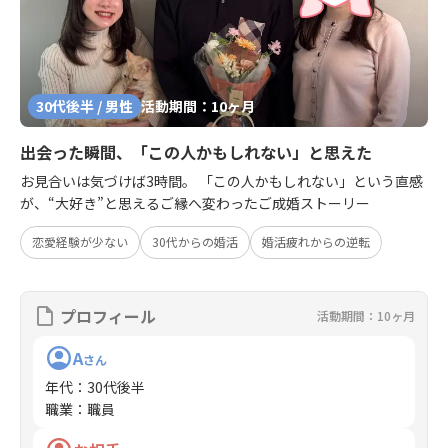
30代後半 / 男性
活動期間：10ヶ月
出会った瞬間、「この人かもしれない」と思えた
お見合いは気づけば3時間。 「この人かもしれない」という直感
が、“大好き”と思えるご縁へ変わったご成婚ストーリー
恋愛経験が少ない
30代からの婚活
婚活疲れからの逆転
プロフィール
活動期間：10ヶ月
A
さん
年代
：
30代後半
職業
：
職員