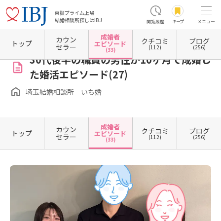
東証プライム上場
結婚相談所探しはIBJ
閲覧履歴
キープ
メニュー
成婚者
カウン
クチコミ
ブログ
ホーム
埼玉県の結婚相談所
埼玉県川口市
埼玉結婚相談所 いち婚
成婚者エピソード
トップ
エピソード
セラー
(112)
(256)
(33)
30代後半の職員の男性が10ヶ月で成婚し
た婚活エピソード(27)
埼玉結婚相談所 いち婚
成婚者
カウン
クチコミ
ブログ
トップ
エピソード
セラー
(112)
(256)
(33)