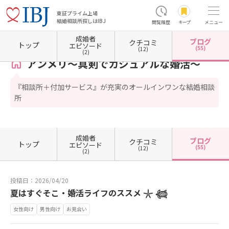
東証プライム上場
結婚相談所探しはIBJ
閲覧履歴
キープ
メニュー
成婚者
ブログ
クチコミ
ホーム
佐賀県の結婚相談所
佐賀県佐賀市
アンメリ～真剣でカジュアルな婚活～
カウ
トップ
エピソード
(55)
(12)
(2)
アンメリ～真剣でカジュアルな婚活～
『相談所＋付加サービス』が充実のオールインワンな結婚相談
所
成婚者
ブログ
クチコミ
トップ
エピソード
(55)
(12)
(2)
投稿日：2026/04/20
夏はすぐそこ・婚活ライフのススメ 𓇼 𓆉
女性向け
男性向け
お見合い