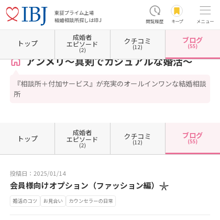
東証プライム上場
結婚相談所探しはIBJ
閲覧履歴
キープ
メニュー
成婚者
ブログ
クチコミ
ホーム
佐賀県の結婚相談所
佐賀県佐賀市
アンメリ～真剣でカジュアルな婚活～
カウ
トップ
エピソード
(55)
(12)
(2)
アンメリ～真剣でカジュアルな婚活～
『相談所＋付加サービス』が充実のオールインワンな結婚相談
所
成婚者
ブログ
クチコミ
トップ
エピソード
(55)
(12)
(2)
投稿日：2025/01/14
会員様向けオプション（ファッション編）𓇼
婚活のコツ
お見合い
カウンセラーの日常