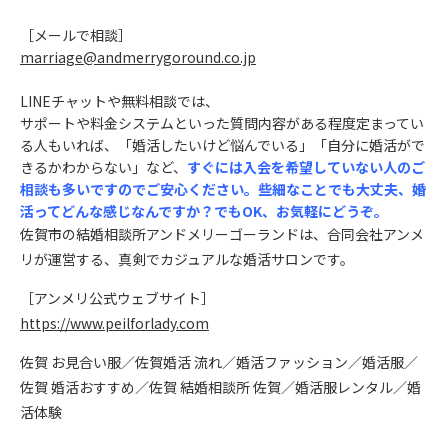
［メールで相談
］
marriage@andmerrygoround.co.jp
LINEチャットや無料相談では、
サポートや料金システムといった質問内容がある程度定まってい
る人もいれば、「
婚活したいけど悩んでいる」「自分に婚活がで
きるかわからない」など、
すぐには入会を希望していない人のご
相談も多いですのでご安心ください。些細なことでも大丈夫、婚
活ってどんな感じなんですか？でもOK、お気軽にどうぞ。
佐賀市の結婚相談所アンドメリーゴーランドは、合同会社アンメ
リが運営する、真剣でカジュアルな婚活サロンです。
［アンメリ公式ウェブサイト］
https://www.peilforlady.com
佐賀 お見合い服／佐賀婚活 流れ／婚活ファッション／婚活服／
佐賀 婚活おすすめ／佐賀 結婚相談所 佐賀／婚活服レンタル／婚
活体験