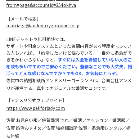
from=page&accountId=354okhva
［メールで相談
］
marriage@andmerrygoround.co.jp
LINEチャットや無料相談では、
サポートや料金システムといった質問内容がある程度定まってい
る人もいれば、「
婚活したいけど悩んでいる」「自分に婚活がで
きるかわからない」など、
すぐには入会を希望していない人のご
相談も多いですのでご安心ください。些細なことでも大丈夫、婚
活ってどんな感じなんですか？でもOK、お気軽にどうぞ。
佐賀市の結婚相談所アンドメリーゴーランドは、合同会社アンメ
リが運営する、真剣でカジュアルな婚活サロンです。
［アンメリ公式ウェブサイト］
https://www.peilforlady.com
佐賀 お見合い服／佐賀婚活 流れ／婚活ファッション／婚活服／
佐賀 婚活おすすめ／佐賀 結婚相談所 佐賀／婚活服レンタル／婚
活体験