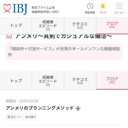
東証プライム上場
結婚相談所探しはIBJ
閲覧履歴
キープ
メニュー
成婚者
ブログ
クチコミ
ホーム
佐賀県の結婚相談所
佐賀県佐賀市
アンメリ～真剣でカジュアルな婚活～
カウ
トップ
エピソード
(55)
(12)
(2)
アンメリ～真剣でカジュアルな婚活～
『相談所＋付加サービス』が充実のオールインワンな結婚相談
所
成婚者
ブログ
クチコミ
トップ
エピソード
(55)
(12)
(2)
投稿日：2025/02/20
アンメリのプランニングメソッド 𓇼
婚活のコツ
自分磨き