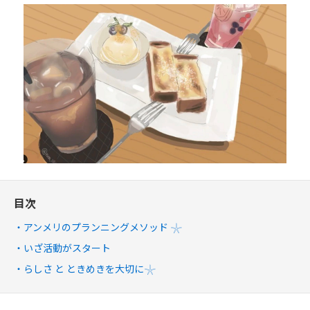
目次
アンメリのプランニングメソッド 𓇼
いざ活動がスタート
らしさ と ときめきを大切に𓇼