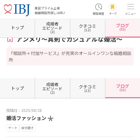
東証プライム上場
結婚相談所探しはIBJ
閲覧履歴
キープ
メニュー
成婚者
ブログ
クチコミ
ホーム
佐賀県の結婚相談所
佐賀県佐賀市
アンメリ～真剣でカジュアルな婚活～
カウ
トップ
エピソード
(55)
(12)
(2)
アンメリ～真剣でカジュアルな婚活～
『相談所＋付加サービス』が充実のオールインワンな結婚相談
所
成婚者
ブログ
クチコミ
トップ
エピソード
(55)
(12)
(2)
投稿日：2025/08/28
婚活ファッション 𓇼
デート
自分磨き