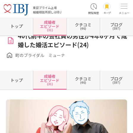
東証プライム上場
結婚相談所探しはIBJ
閲覧履歴
キープ
メニュー
成婚者
クチコミ
ブログ
ホーム
大阪府の結婚相談所
大阪府羽曳野市
町のブライダル ミューナ
成婚者エピソ
トップ
エピソード
(46)
(597)
(31)
40代前半の会社員の男性が4年6ヶ月で成
婚した婚活エピソード(24)
町のブライダル ミューナ
成婚者
クチコミ
ブログ
トップ
エピソード
(46)
(597)
(31)