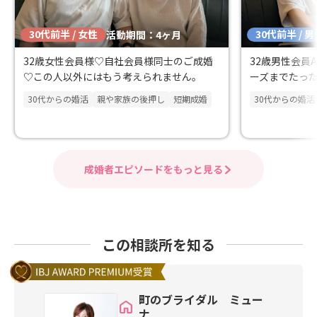
30代前半 / 女性
30代前半 / 
活動期間：4ヶ月
32歳女性会員様♡自社会員様同士のご成婚
32歳男性会員
♡この人以外にはもう考えられません。
ーズまでたっ
30代からの婚活
親や家族の後押し
短期成婚
30代からの婚活
成婚者エピソードをもっと見る
この相談所を知る
町のブライダル ミュー
ナ