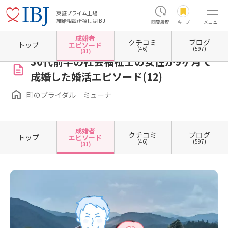
東証プライム上場
結婚相談所探しはIBJ
閲覧履歴
キープ
メニュー
成婚者
クチコミ
ブログ
ホーム
大阪府の結婚相談所
大阪府羽曳野市
町のブライダル ミューナ
成婚者エピソ
トップ
エピソード
(46)
(597)
(31)
30代前半の社会福祉士の女性が9ヶ月で
成婚した婚活エピソード(12)
町のブライダル ミューナ
成婚者
クチコミ
ブログ
トップ
エピソード
(46)
(597)
(31)