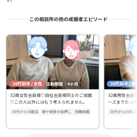
この相談所の他の成婚者エピソード
30代前半 / 女性
30代前半 / 
活動期間：4ヶ月
32歳女性会員様♡自社会員様同士のご成婚
32歳男性会員
♡この人以外にはもう考えられません。
ーズまでたっ
30代からの婚活
親や家族の後押し
短期成婚
30代からの婚活