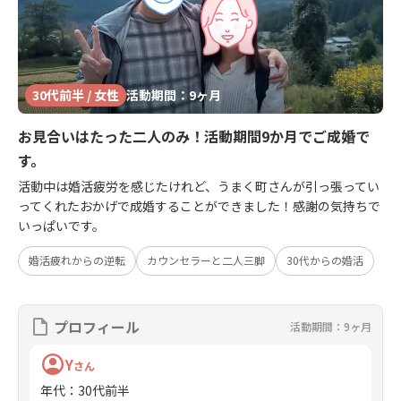
30代前半 / 女性
活動期間：9ヶ月
お見合いはたった二人のみ！活動期間9か月でご成婚で
す。
活動中は婚活疲労を感じたけれど、うまく町さんが引っ張ってい
ってくれたおかげで成婚することができました！感謝の気持ちで
いっぱいです。
婚活疲れからの逆転
カウンセラーと二人三脚
30代からの婚活
プロフィール
活動期間：9ヶ月
Y
さん
年代
：
30代前半