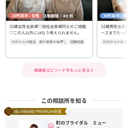
30代前半 / 女性
30代前半 / 
活動期間：4ヶ月
32歳女性会員様♡自社会員様同士のご成婚
32歳男性会員
♡この人以外にはもう考えられません。
ーズまでたっ
30代からの婚活
親や家族の後押し
短期成婚
30代からの婚活
成婚者エピソードをもっと見る
この相談所を知る
町のブライダル ミュー