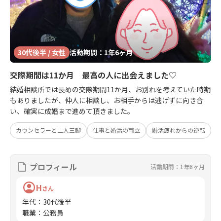
30代後半 / 女性
活動期間：1年6ヶ月
交際期間は11か月 最高の人に出会えました♡
結婚相談所では長めの交際期間11か月、お別れを考えていた時期
もありましたが、仲人に相談し、お相手からは逃げずに向き合
い、確実に成婚まで進めて頂きました。
カウンセラーと二人三脚
仕事と婚活の両立
婚活疲れからの逆転
プロフィール
活動期間：1年6ヶ月
H
さん
年代
：
30代後半
職業
：
公務員