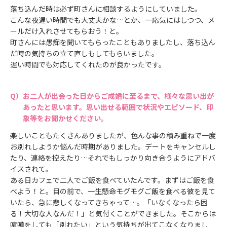
落ち込んだ時は必ず町さんに相談するようにしていました。
こんな夜遅い時間でも大丈夫かな…とか、一応気にはしつつ、メ
ールだけ入れさせてもらおう！と。
町さんには愚痴を聞いてもらったこともありましたし、落ち込ん
だ時の気持ちの立て直しもしてもらいました。
遅い時間でも対応してくれたのが良かったです。
お二人が出会った日からご成婚に至るまで、様々な思い出が
あったと思います。思い出せる範囲で状況やエピソード、印
象等をお聞かせください。
楽しいこともたくさんありましたが、色んな事の積み重ねで一度
お別れしようか悩んだ時期がありました。デートをキャンセルし
たり、連絡を控えたり…それでもしっかり向き合うようにアドバ
イスされて。
ある日カフェで二人でご飯を食べていたんです。まずはご飯を食
べよう！と。目の前で、一生懸命モグモグご飯を食べる彼を見て
いたら、急に悲しくなってきちゃって…。「いなくなったら困
る！大切な人なんだ！」と気付くことができました。そこからは
喧嘩をしても「別れたい」という気持ちが出てこなくなりまし