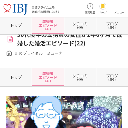
東証プライム上場
結婚相談所探しはIBJ
閲覧履歴
キープ
メニュー
成婚者
クチコミ
ブログ
ホーム
大阪府の結婚相談所
大阪府羽曳野市
町のブライダル ミューナ
成婚者エピソ
トップ
エピソード
(46)
(597)
(31)
30代後半の公務員の女性が1年6ヶ月で成
婚した婚活エピソード(22)
町のブライダル ミューナ
成婚者
クチコミ
ブログ
トップ
エピソード
(46)
(597)
(31)