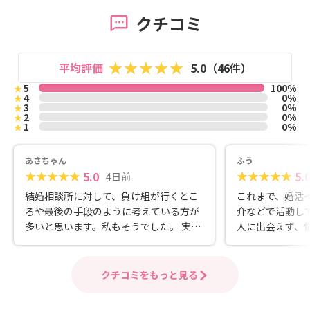
クチコミ
平均評価
5.0（46件）
5
100%
★
4
0%
★
3
0%
★
2
0%
★
1
0%
★
あさちゃん
ふう
5.0
5.
4日前
結婚相談所に対して、負け組が行くとこ
これまで、婚活
ろや最後の手段のように考えている方が
介などで活動し
多いと思います。私もそうでした。 実際
人に出会えず、
はそんなことがなく、アプリで相手を探
すすめもあり、
したり、仲人さんが相談にのってくれた
と思いました。
り、サポートをしてくれて合いそうな方
にも他に2ヶ所
クチコミをもっと見る
を紹介をしてくれたりと、結婚を考える
番話しやすい方
なら一番最初の候補に考えていいのでは
やすいかなと思