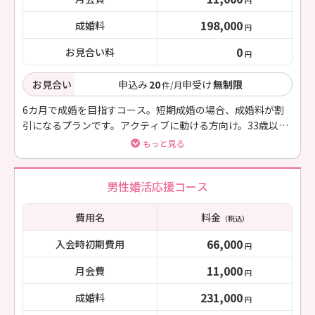
円
198,000
成婚料
円
0
お見合い料
円
お見合い
申込み
20
申受け
無制限
件/月
6カ月で成婚を目指すコース。短期成婚の場合、成婚料が割
引になるプランです。アクティブに動ける方向け。33歳以上
の方は7か月目以降、成婚料は通常通り198,000円となりま
もっと見る
す。
男性婚活応援コース
費用名
料金
（税込）
66,000
入会時初期費用
円
11,000
月会費
円
231,000
成婚料
円