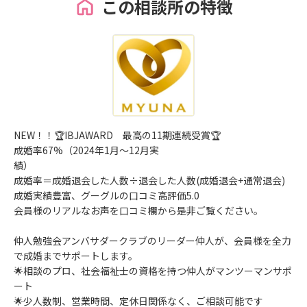
この相談所の特徴
NEW！！🏆IBJAWARD 最高の11期連続受賞🏆
成婚率67%（2024年1⽉〜12⽉実
績）
成婚率＝成婚退会した⼈数÷退会した⼈数(成婚退会+通常退会)
成婚実績豊富、グーグルの口コミ高評価5.0
会員様のリアルなお声を口コミ欄から是非ご覧ください。
仲人勉強会アンバサダークラブのリーダー仲人が、会員様を全力
で成婚までサポートします。
🌟相談のプロ、社会福祉士の資格を持つ仲人がマンツーマンサポ
ート
🌟少人数制、営業時間、定休日関係なく、ご相談可能です