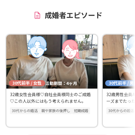
ないかと今になれば思います。ただ本当
た。突然電話し
に忙しくなるので、本気で結婚する覚悟
の時も丁寧に対
成婚者エピソード
がある人だけにしてください！その気持
活自体は長らく
ちがある方には町さんも本気で向き合っ
さんのところで
てくれます！ 町さんは話しやすいお姉さ
でき、本当に感
んくらいの距離感なので、色々と相談し
して悩んだこと
やすいと思います！ 私は町さんに初めて
日楽しい日々を
紹介してくださった方と結婚したので、
ようか迷ってい
本当に頭が上がりません。 ps投稿がめち
ん所で登録して
ゃくちゃ遅くなり、大変申し訳ございま
せん🙇
30代前半 / 女性
30代前半 / 
活動期間：4ヶ月
32歳女性会員様♡自社会員様同士のご成婚
32歳男性会員
♡この人以外にはもう考えられません。
ーズまでたっ
30代からの婚活
親や家族の後押し
短期成婚
30代からの婚活