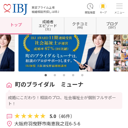
東証プライム上場
結婚相談所探しはIBJ
閲覧履歴
キープ
メニュー
成婚者
クチコミ
ブログ
ホーム
大阪府の結婚相談所
大阪府羽曳野市
町のブライダル ミューナ
トップ
エピソード
(46)
(597)
(31)
町のブライダル ミューナ
成婚にこだわり！相談のプロ、社会福祉士が個別フルサポー
ト！
5.0
（46件）
大阪府羽曳野市南恵我之荘6-5-6 