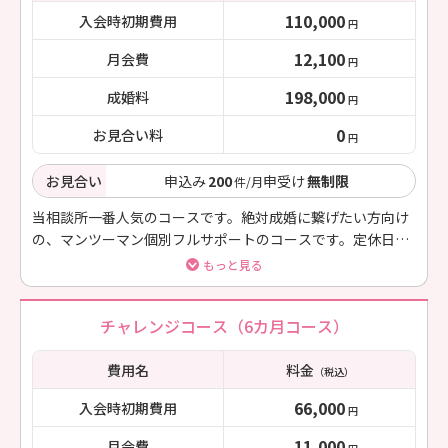
110,000
入会時初期費用
円
12,100
月会費
円
198,000
成婚料
円
0
お見合い料
円
お見合い
申込み
200
申受け
無制限
件/月
当相談所一番人気のコースです。絶対成婚に繋げたい方向け
の、マンツーマン個別フルサポートのコースです。定休日、
営業時間外、いつでもご相談可能。
もっと見る
チャレンジコース（6カ月コース）
費用名
料金
（税込）
66,000
入会時初期費用
円
11,000
月会費