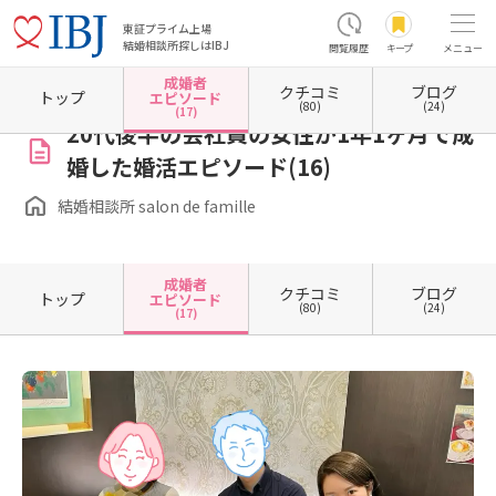
東証プライム上場
結婚相談所探しはIBJ
閲覧履歴
キープ
メニュー
成婚者
クチコミ
ブログ
ホーム
大阪府の結婚相談所
大阪府豊中市
結婚相談所 salon de famille
成婚者エピソ
トップ
エピソード
(80)
(24)
(17)
20代後半の会社員の女性が1年1ヶ月で成
婚した婚活エピソード(16)
結婚相談所 salon de famille
成婚者
クチコミ
ブログ
トップ
エピソード
(80)
(24)
(17)