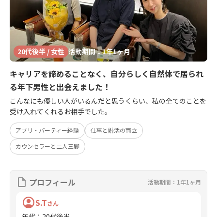
20代後半 / 女性
活動期間：1年1ヶ月
キャリアを諦めることなく、自分らしく自然体で居られ
る年下男性と出会えました！
こんなにも優しい人がいるんだと思うくらい、私の全てのことを
受け入れてくれるお相手でした。
アプリ・パーティー経験
仕事と婚活の両立
カウンセラーと二人三脚
プロフィール
活動期間：1年1ヶ月
S.T
さん
年代
：
20代後半