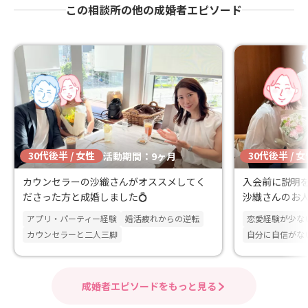
この相談所の他の成婚者エピソード
30代後半 / 女性
30代後半 / 
活動期間：9ヶ月
カウンセラーの沙織さんがオススメしてく
入会前に説明
ださった方と成婚しました💍
沙織さんのお
に見ていただ
アプリ・パーティー経験
婚活疲れからの逆転
恋愛経験が少な
ました
カウンセラーと二人三脚
自分に自信がな
成婚者エピソードをもっと見る