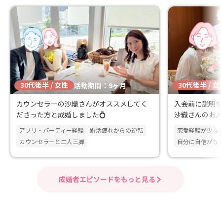
30代後半 / 女性
30代後半 / 
活動期間：9ヶ月
カウンセラーの沙織さんがオススメしてく
入会前に説明
ださった方と成婚しました💍
沙織さんのお
に見ていただ
アプリ・パーティー経験
婚活疲れからの逆転
恋愛経験が少な
ました
カウンセラーと二人三脚
自分に自信がな
成婚者エピソードをもっと見る