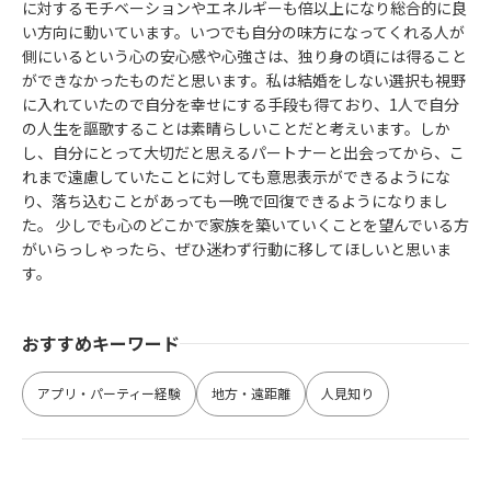
に対するモチベーションやエネルギーも倍以上になり総合的に良
い方向に動いています。いつでも自分の味方になってくれる人が
側にいるという心の安心感や心強さは、独り身の頃には得ること
ができなかったものだと思います。私は結婚をしない選択も視野
に入れていたので自分を幸せにする手段も得ており、1人で自分
の人生を謳歌することは素晴らしいことだと考えいます。しか
し、自分にとって大切だと思えるパートナーと出会ってから、こ
れまで遠慮していたことに対しても意思表示ができるようにな
り、落ち込むことがあっても一晩で回復できるようになりまし
た。 少しでも心のどこかで家族を築いていくことを望んでいる方
がいらっしゃったら、ぜひ迷わず行動に移してほしいと思いま
す。
おすすめキーワード
アプリ・パーティー経験
地方・遠距離
人見知り