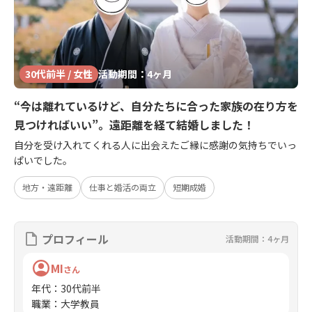
30代前半 / 女性
活動期間：4ヶ月
“今は離れているけど、自分たちに合った家族の在り方を
見つければいい”。遠距離を経て結婚しました！
自分を受け入れてくれる人に出会えたご縁に感謝の気持ちでいっ
ぱいでした。
地方・遠距離
仕事と婚活の両立
短期成婚
プロフィール
活動期間：4ヶ月
MI
さん
年代
：
30代前半
職業
：
大学教員