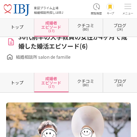
東証プライム上場
結婚相談所探しはIBJ
閲覧履歴
キープ
メニュー
成婚者
クチコミ
ブログ
ホーム
大阪府の結婚相談所
大阪府豊中市
結婚相談所 salon de famille
成婚者エピソ
トップ
エピソード
(80)
(24)
(17)
30代前半の大学教員の女性が4ヶ月で成
婚した婚活エピソード(6)
結婚相談所 salon de famille
成婚者
クチコミ
ブログ
トップ
エピソード
(80)
(24)
(17)