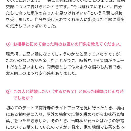
交際について告げられたときです。“今は離れているけど、自分
たちに合った家族の在り方を見つければいい”という言葉に感銘
を受けました。自分を受け入れてくれる人に出会えたご縁に感謝
の気持ちでいっぱいでした。
お相手と初めて会った時のお互いの印象を教えてください。
職業柄、お堅い話になってしまうのかなと思っていたのですが、
たわいのないお話も楽しむことができ、時折見せる笑顔がキュー
トだなと思いました。同業者として似たような悩みも共有でき、
友人同士のような安心感もありました。
この人と結婚したい（するかも？）と思った瞬間はどんな時
でしたか？
初めてのデートで南禅寺のライトアップを見に行ったとき、境内
にある甘味処に入り、屋外の縁台で紅葉を眺めながらお抹茶と和
菓子をいただきました。そのとき、当時私が買ったばかりの家電
についてお話をしていたのですが、将来、家の縁側でお茶を飲み