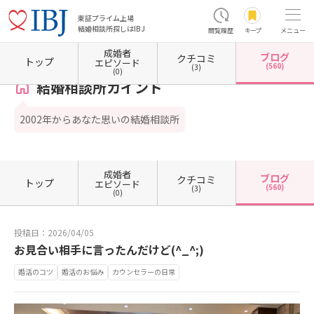
東証プライム上場
結婚相談所探しはIBJ
閲覧履歴
キープ
メニュー
成婚者
ブログ
クチコミ
ホーム
大阪府の結婚相談所
大阪府大阪市
大阪府大阪市東淀川区
結婚相談所カインド
トップ
エピソード
(560)
(3)
(0)
結婚相談所カインド
2002年からあなた思いの結婚相談所
成婚者
ブログ
クチコミ
トップ
エピソード
(560)
(3)
(0)
投稿日：2026/04/05
お見合い相手に言ったんだけど(^_^;)
婚活のコツ
婚活のお悩み
カウンセラーの日常