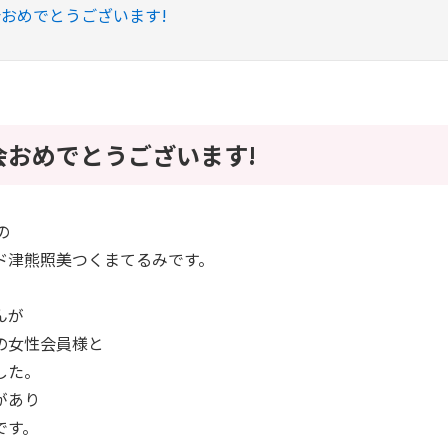
おめでとうございます!
会おめでとうございます!
の
ド津熊照美つくまてるみです。
んが
の女性会員様と
した。
があり
です。