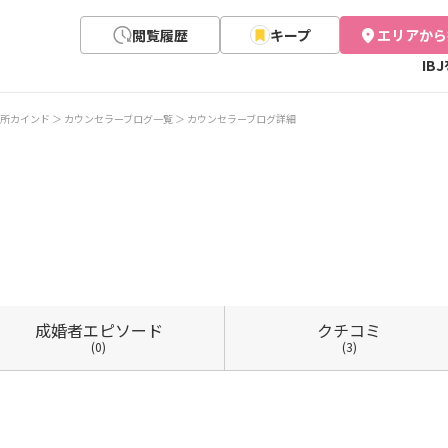
閲覧履歴
キープ
エリアから
IB
所カインド
カウンセラーブログ一覧
カウンセラーブログ詳細
成婚者
エピソード
クチコミ
(0)
(3)