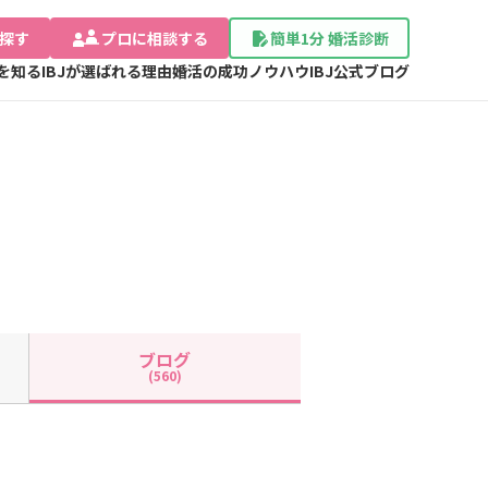
探す
プロに相談する
簡単1分 婚活診断
Jを知る
IBJが選ばれる理由
婚活の成功ノウハウ
IBJ公式ブログ
ブログ
(560)