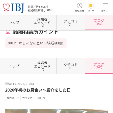
東証プライム上場
結婚相談所探しはIBJ
閲覧履歴
キープ
メニュー
成婚者
ブログ
クチコミ
ホーム
大阪府の結婚相談所
大阪府大阪市
大阪府大阪市東淀川区
結婚相談所カインド
トップ
エピソード
(560)
(3)
(0)
結婚相談所カインド
2002年からあなた思いの結婚相談所
成婚者
ブログ
クチコミ
トップ
エピソード
(560)
(3)
(0)
投稿日：2026/01/04
2026年初のお見合い〜紹介をした日
婚活のコツ
カウンセラーの日常