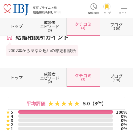
東証プライム上場
結婚相談所探しはIBJ
閲覧履歴
キープ
メニュー
成婚者
クチコミ
ブログ
ホーム
大阪府の結婚相談所
大阪府大阪市
大阪府大阪市東淀川区
結婚相談所カインド
トップ
エピソード
(3)
(560)
(0)
結婚相談所カインド
2002年からあなた思いの結婚相談所
成婚者
クチコミ
ブログ
トップ
エピソード
(3)
(560)
(0)
平均評価
5.0
（3件）
★
5
100%
★
4
0%
★
3
0%
★
2
0%
★
1
0%