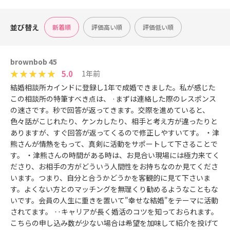
並び替え
新着順
評価高い順
評価低い順
brownbob 45
5.0
1年前
結婚相談所カインドに登録し1年で成婚できました。私が感じた
この相談所の特筆すべき点は、 ·まずは連絡した際のレスポンス
の速さです。秒で回答が返ってきます。交際を進めていると、
色々話がこじれたり、ケンカしたり、相手と考え方が違ったりと
ありますが、すぐ回答が返ってくるので修正しやすいてす。 ・津
熊さんが情熱をもって、真剣に活動をサポートして下さることで
す。 ・津熊さんの時間がある時は、お見合い現場には極力来てく
ださり、お相手の方がどういう人間性をお持ちなのか見てくださ
います。つまり、自分と合うかどうかを客観的に見て下さいま
す。よくない方とのマッチングを無理くり勧めるようなこともな
いです。会員の人生に重きを置いて"幸せな結婚"をテーマに活動
されてます。 ‥キャリアが長く婚活のコツを知っておられます。
こちらの申し込み数が少ない場合は希望を加味して紹介を投げて