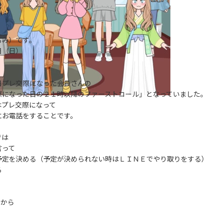
るみ）です。
日（日）
日プレ交際になった会員さんの
際になった日の２１時以降のファーストコール」となっていました。
はプレ交際になって
にお電話をすることです。
では
言って
予定を決める（予定が決められない時はＬＩＮＥでやり取りをする）
る
てから