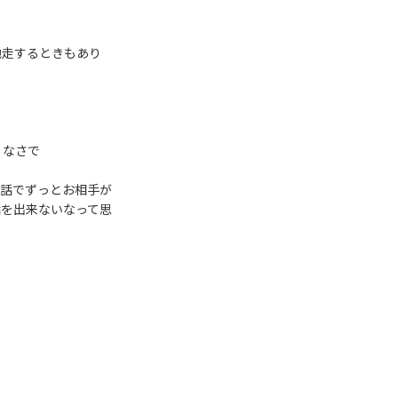
馳走するときもあり
りなさで
電話でずっとお相手が
話を出来ないなって思