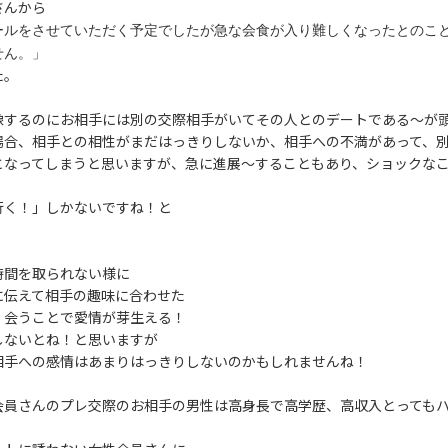
さんから
ールをさせていただく予定でしたが急な会食が入り難しくなったとのこ
せん。」
た。
像するのにお相手には別の交際相手がいてその人とのデートである～が
場合、相手との相性がまだはっきりしないか、相手への不満があって、
となってしまうと思いますが、急に進展～することもあり、ショックな
行く！」しかないですね！と
時間を取られない様に
に伝えて相手の趣味に合わせた
、会うことで愛情が芽生える！
しないとね！と思いますが
相手への感情はあまりはっきりしないのかもしれませんね！
会員さんのプレ交際のお相手の男性は高身長で高学歴、高収入とっても