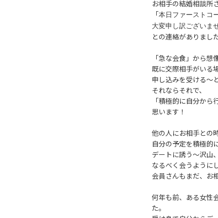
お相手の結婚相談所
「
本日ファーストコ
大変申し訳ございま
との連絡がありまし
「急な会食」から想
既に交際相手がいる
申し込みを受ける～
それならそれで、
「積極的に自分から
思います！
他の人にお相手との
自分の予定を積極的
デートに誘う～沢山
なるべく会うように
会員さんもまだ、お
何年も前、ある女性
た。