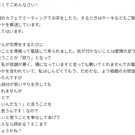
なくてごめんなさい！
田のカフェでミーティングでお茶をしたり、するときはケーキなどもご
ントを郵送しています。
えてはいます。
さんが交際をするたびに
いことを愚痴って電話して来られました。気が付かないことは愛情の足
言うことが「怒り」となって
、私が体調が悪く、横になっていますと言っても聴いてくれませんでお
いかを言われていて、私はしんどくてもう、だめだな、よう結婚のお世
ったんですが
ら自分が思いやりを示しても
しれませんが
ことで
しいんだな！」と言うことを
と思うんです！なので
しいと思うことを奉仕してあげて
な人なら諦める？そこまで
しょうかね？