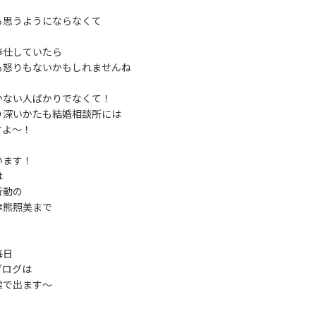
ら思うようにならなくて
奉仕していたら
も怒りもないかもしれませんね
かない人ばかりでなくて！
り深いかたも結婚相談所には
すよ～！
います！
は
行動の
津熊照美まで
毎日
ブログは
索で出ます～