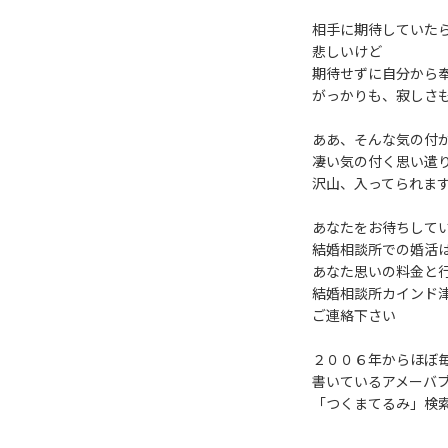
相手に期待していた
悲しいけど
期待せずに自分から
がっかりも、寂しさ
ああ、そんな気の付
凄い気の付く思い遣
沢山、入ってられま
あなたをお待ちして
結婚相談所での婚活
あなた思いの料金と
結婚相談所カインド
ご連絡下さい
２００６年からほぼ
書いているアメーバ
「つくまてるみ」検