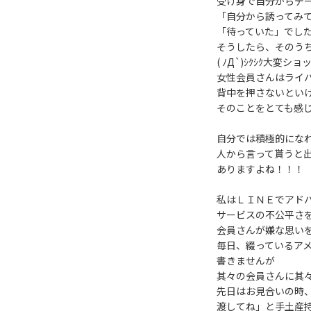
受け身で自分からデ
「自分から誘ってみ
「待っていた」でし
そうしたら、そのう
( ﾉД`)ｼｸｼｸ大変
女性会員さんはライ
背中を押さないとい
そのことをとても感
自分では積極的にな
人から言って貰うと
ありますよね！！！
私はＬＩＮＥでアド
サービスの不公平さ
会員さんが嫌な思い
毎日、綴っているア
書きませんが
其々の会員さんに其
先日はお見合いの時
渡してね」と手土産