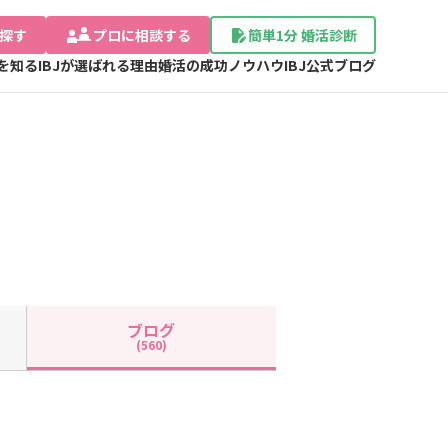
探す
プロに相談する
簡単1分 婚活診断
Jを知る
IBJが選ばれる理由
婚活の成功ノウハウ
IBJ公式ブログ
ブログ
(560)