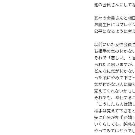
他の会員さんにして
其々の会員さんと梅
お誕生日にはプレゼ
公平になるように考
以前にいた女性会員
お相手の気の付かな
それで「悲しい」と
られたと思いますが
どんなに気が付かな
った頃にやめて下さ
気が付かない人に幾
覚えてくれないかも
それでも、奉仕する
「こうしたら人は嬉
相手は覚えて下さる
先に自分が相手が嬉
いくらしても、鈍感
やってみてはどうで