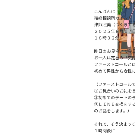
こんばんは
結婚相談所カインド
津熊照美（つくまて
２０２５年８月１７
１８時３２分
昨日のお見合いで今
お一人は定番の「交
ファーストコールと
初めて男性から女性
（ファーストコール
①お見合いのお礼を
②初めてのデートの
③ＬＩＮＥ交換をす
のお話をします。）
それで、そう決まっ
１時間後に