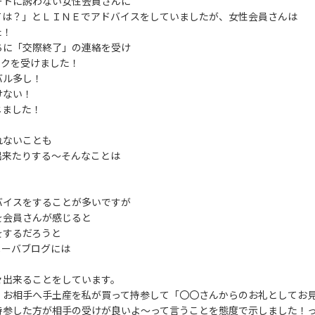
ートに誘わない女性会員さんに
ては？」とＬＩＮＥでアドバイスをしていましたが、女性会員さんは
た！
ちに「交際終了」の連絡を受け
ショックを受けました！
バル多し！
けない！
じました！
れないことも
出来たりする～そんなことは
バイスをすることが多いですが
を会員さんが感じると
をするだろうと
メーバブログには
々出来ることをしています。
、お相手へ手土産を私が買って持参して「〇〇さんからのお礼としてお
持参した方が相手の受けが良いよ～って言うことを態度で示しました！