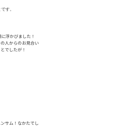
とです。
頭に浮かびました！
別の人からのお見合い
ことでしたが！
ハンサム！なかたでし