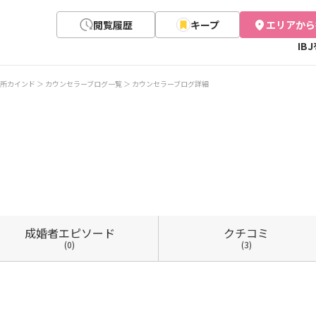
閲覧履歴
キープ
エリアから
IB
所カインド
カウンセラーブログ一覧
カウンセラーブログ詳細
成婚者
エピソード
クチコミ
(0)
(3)