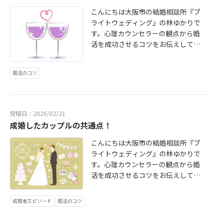
交際に入ると年末までに成婚できる
リットと捉える人が多いです。とこ
可能性もあります。では、真夏のお
こんにちは大阪市の結婚相談所『ブ
ろが、なぜか婚活でも交際に入って
見合いを順調に進めるためのポイン
ライトウェディング』の林ゆかりで
から自然消滅にしてしまう人が、稀
トをお伝えしていきましょう。お見
す。心理カウンセラーの観点から婚
にいます。とても不思議に思います
合いでは、男性はジャケット・ネク
活を成功させるコツをお伝えしてお
が、このような理由が考えられま
タイを着用、女性はTPOに合わせた
ります。春は婚活をスタートさせる
す。■仕事が忙しくて連絡を取るタ
服装が望ましいとされていますが、
のに最適な季節です。この時期に活
婚活のコツ
イミングを逃してしまった■なんだ
暑い夏から9月終わりごろまではクー
動を始めれば、夏か秋には仮交際か
か気持ちが盛り上がらない■断ると
ルビズでも大丈夫です。お見合いに
ら真剣交際に進み、年内に成婚退会
かわいそう■プライベートで好きな
おける男性のクールビズとは、ノー
というスムーズな流れを築くことも
人ができたでは、実際にあった自然
ネクタイでOKですが、ジャケットは
可能です。結婚相談所でのお見合い
投稿日：2026/02/21
消滅の実例をお伝えしましょう。お
お持ちください。自己紹介のご挨拶
結婚は、プレ交際（仮交際）に入っ
成婚したカップルの共通点！
見合い後、2回デートをした後、A子
はジャケットを着用し、その後は脱
てから3か月～半年ほどで成婚する人
さんから彼と連絡がなかなかつかな
いでいただいても構いません。この
が多いので、恋愛結婚とはかなりの
こんにちは大阪市の結婚相談所『ブ
いという相談がありました。彼女
クールビズですが、コーディネート
差があります。その理由は、結婚相
ライトウェディング』の林ゆかりで
が、次に会える候補日を送ると「仕
が意外と難しくて悩む人が多いよう
談所では「真剣に結婚をしたい」
す。心理カウンセラーの観点から婚
事が入るかもしれないので予定がま
です。一歩間違えるとダサイ雰囲気
「目標は結婚」と考えている人が登
活を成功させるコツをお伝えしてお
だ分からない」と、一応返事は返し
になってしまうので要注意です。普
録しているからです。ですから結婚
ります。交際に入ってから何度かお
てくれるのですが、その後、LINEを
通のシャツでネクタイを外すと、だ
相談所では、早く結婚ができるとい
会いしているにもかかわらず「お相
成婚者エピソード
婚活のコツ
送っても既読スルーの状況が続きま
らしない雰囲気になってしまいます
うのは大きなメリットの一つと言え
手のことを好きになれない」「気持
す。そこで、彼のアドバイザーさん
ので、シャツを選ぶ際はしっかりし
ます。では、結婚相談所でのお見合
ちの進展が難しい」という理由で交