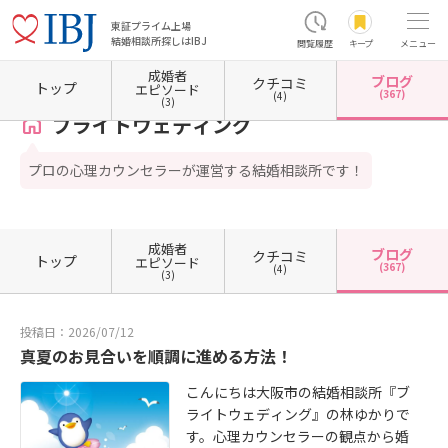
東証プライム上場
結婚相談所探しはIBJ
閲覧履歴
キープ
メニュー
成婚者
ブログ
クチコミ
ホーム
大阪府の結婚相談所
大阪府大阪市
大阪府大阪市中央区
ブライトウェディング
トップ
エピソード
(367)
(4)
(3)
ブライトウェディング
プロの心理カウンセラーが運営する結婚相談所です！
成婚者
ブログ
クチコミ
トップ
エピソード
(367)
(4)
(3)
投稿日：2026/07/12
真夏のお見合いを順調に進める方法！
こんにちは大阪市の結婚相談所『ブ
ライトウェディング』の林ゆかりで
す。心理カウンセラーの観点から婚