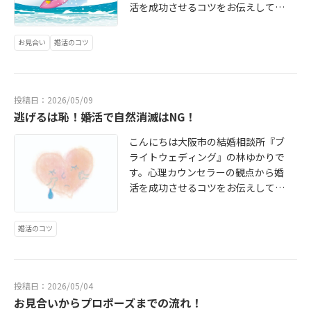
活を成功させるコツをお伝えしてお
ります。関西では、7月に入り猛暑が
続いておりますが皆様お元気です
お見合い
婚活のコツ
か？日本気象協会によりますと、20
26年夏（7月〜9月）の気温は、全国
的に平年より高くなる見込みで、一
部の内陸部や盆地では40℃以上の
投稿日：2026/05/09
「酷暑日」も警戒されているという
逃げるは恥！婚活で自然消滅はNG！
ことです。婚活において、一年の中
こんにちは大阪市の結婚相談所『ブ
で休会が一番多いのは8月です。その
ライトウェディング』の林ゆかりで
理由は、気温が高くなると人は活動
す。心理カウンセラーの観点から婚
的になりますが、暑くなりすぎると
活を成功させるコツをお伝えしてお
イライラしてパフォーマンスが下が
ります。お見合いのシステムでは、
ってしまうからです。しかし、夏の
交際終了の際には結婚相談所を通じ
婚活にはメリットがあります。ある
婚活のコツ
て終了を伝えるというルールになっ
程度仕事が落ち着いていることに加
ています。真剣交際に入っている場
えて、夏休みとして長期のお休みが
合は、二人で話し合って交際終了に
取れる人が多いのでお見合いやデー
することもありますが、仮交際の期
トのために時間が取りやすいという
投稿日：2026/05/04
間は仲人が間に入って終了を知らせ
メリットがあります。また、夏に仮
お見合いからプロポーズまでの流れ！
るというのはお見合いシステムのメ