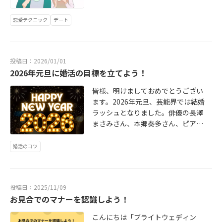
ります。男女の距離感は微妙に異な
たところ、相談所からの連絡（LIN
どのようです。そこで、人に不潔な
事に美術館や水族館などをプラスし
に演出すればいいのか数か月前から
も、どんなに疲れていても、お互い
ります。どのように違うのかといい
E.,システム、電話）に対しても応答
印象を与えていないかどうか、意識
て、少しずつ一緒に居る時間を長く
悩んでしまって、計画が進まない！
に声が聴きたくて、電話での２時間
恋愛テクニック
デート
ますと、男性の「恋愛感情カーブ」
がないとのこと。1か月が過ぎ、ご担
してチェックすることが大切！まず
していってください。ファーストデ
というご相談もよくお受けします。
なんてあっという間に過ぎていった
は頂点から下がっていく、女性のカ
当者さんが彼女の自宅を尋ねたとこ
は、臭いの原因を見つけることから
ートより少し深い話をして距離を縮
そこで、バレンタインデーにプロポ
といいます。最近は、コミュニケー
ーブは逆で、下から少しずつ上がっ
ろ、驚くような事実が分かりまし
始め、対策を立てていきましょう。
めましょう。3回目では、価値観や物
ーズを成功させた40代男性のケース
ションはSNSでとりあう人がほとん
ていきます。一般的に男性は、お見
た。お母様から「以前、お付き合い
ほとんどの臭いは、シャワーを浴び
事に対する考え方、受け止め方を感
をご紹介しましょう。彼は12本のバ
どで、どうしても電話で話したいと
投稿日：2026/01/01
合いでOKのお返事をいただくと、感
していた人と再度、交際することに
て清潔にする、臭いの原因に応じた
じ取り、この人とこれから一緒に過
ラに想いを込めました。12本のバラ
きは、LINEで「何時ごろなら電話し
2026年元旦に婚活の目標を立てよう！
情がピークに達してしまいます。一
なり、その人と暮らしています」と
石鹸を使う、マメに汗を拭く、下着
ごしていきたいのか自分の気持ちを
のことを『ダーズンローズ』といい
ていい？」と確認してからというケ
方、女性は「これからじっくりお相
説明を受けたそうです。その事実を
皆様、明けましておめでとうござい
などは毎日替える、といったことで
確かめてみましょう。仮交際と真剣
ます。彼は予約していたレストラン
ースが多いようです。でも、電話の
手を観ていこう」という冷静な気持
聞いたC男さんは、彼女が病気か事
ます。2026年元旦、芸能界では結婚
解決できるようです。汗拭きシート
交際の違いについてご説明しましょ
に前もって花束を預け、タイミング
良いところは、SNSとは違って、お
ちでいます。しかし、この距離感の
件・事故に巻き込まれたのではない
ラッシュとなりました。俳優の長澤
は常に携帯しておくと便利です。デ
う。仮交際では、自分と相性の良い
を見計らって席まで運んできてもら
相手の声のトーンで体調や心の動き
違いを知らずに行動を起こすことに
かとずっと心配していましたので、
まさみさん、本郷奏多さん、ピアニ
ートやお見合い前には余裕をもって
人を探すために複数の人とのお見合
いました。そして彼女にダーズンロ
が読み取れる、距離が近くに感じら
よって上手くいかないことがありま
まずは無事で良かったと思いました
ストの角野隼人さんらが慶びの報告
待ち合わせ場所に向かい、お会いす
い、交際が認められていますが、真
ーズを渡してプロポーズ。そこで、
れるという点ではないでしょうか。
す。では実際によくある失敗例を具
が、その後、むなしい気持ちが続い
をしています。ブライトウェディン
る前に汗拭きシートで対処すれば気
剣交際では、お相手を一人に絞り成
なぜ12本のバラなのかを彼女に説明
婚活のコツ
アメリカの心理学者ザイアンスが、
体的にご紹介していきましょう。気
たということです。自然消滅という
グでも昨年の10月～年末にかけて多
持ちまで爽やかになれます。また、
婚前提のお付き合いになります。真
します。ヨーロッパに伝わる12本の
人はある特定の人物との接触回数が
持ちが盛り上がりすぎた男性が、お
行為を「優しさ」と思っている人が
くの会員さんが成婚退会をされまし
女性の場合、香水のつけすぎには注
剣交際に入るタイミングですが、６
バラを恋人に贈ると幸せになるとい
多くなるほど、好感を抱くようにな
見合いの別れ際に握手を求めること
いますが、これは大きな勘違いで
た。婚活で結婚が決まる人の共通点
意しましょう。お相手の香水がきつ
～7回ぐらいデートをしたころに考え
う習慣を由来にした演出で、12本の
る、何回も会っているうちに相手に
があります。2回目か3回目のデート
す。優しさどころか、結婚相手を真
投稿日：2025/11/09
のひとつは、婚活をスタートする時
すぎてくしゃみがとまらなかったと
るカップルが多いようです。これだ
バラはそれぞれ感謝・ 誠実・ 幸
慣れていくと考えられる法則を実験
の帰りに「今日はありがとう」と片
剣に探す婚活においては、自然消滅
お見合でのマナーを認識しよう！
に目標を立てているという点です。
いう実例もありましたのほのかに香
けの回数お会いしたら自動的に真剣
福・ 信頼・ 希望・ 愛情・ 情
により実証しています。これを「ザ
手を差し出すというのなら分かるの
は常識では考えられない非礼ですの
目標を達成するために次のような計
る程度にしてください。皆さんはお
交際に移るというわけではありませ
熱・ 真実・ 尊敬・ 栄光・ 努
イアンスの法則」というのですが、
こんにちは「ブライトウェディン
ですが、初対面のお見合いでは早す
で、あってはならないことなので
画を立ててください。4つの項目で確