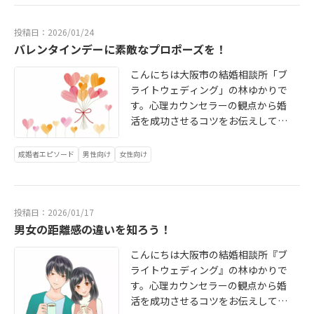
に確認したところ「仕事が忙しいよ
た襟のシャツがお勧めです。色は、
いからプロポーズまでの流れをお伝
際終了になってしまうケースが多く
うです。A子さんへの気持ちですが、
カラーシャツや、ストライプや織柄
えしていきましょう。お見合いをし
あります。そのカップルに共通して
投稿日：2026/01/24
まだよくわからないようです」とい
の入ったシャツがお勧めです。ちな
て、お互いにもう一度お会いしたい
いるのは『コミュニケーション不
バレンタインデーに素敵なプロポーズを！
うお返事が返ってきました。彼女
みにTシャツ、ジーパン、スニーカー
というお気持ちが一致しましたら相
足』です。1か月に1度、よく会えて
は、真剣に婚活に取り組んでいまし
はNGとなっています。女性の場合
談所を通じてお電話番号の交換をし
こんにちは大阪市の結婚相談所「ブ
も３週間に１度ぐらいしかお会いで
たので温度差のある彼と交際終了に
は、爽やかな色・素材のワンピース
ます。そこからプレ交際（仮交際）
ライトウェディング」の林ゆかりで
きていないようで、次回のデート日
しました。彼のアドバイザーさんか
やブラウスと柔らかい雰囲気のスカ
が始まります。この段階は、お互い
す。心理カウンセラーの観点から婚
が決まるとその後はLINEやお電話で
ら後に聞いた話ですが、彼は自分か
ートの組み合わせが夏には好印象で
の波長やフィーリングを確かめ合う
活を成功させるコツをお伝えしてお
のやりとりが全く無いというパター
ら断るのではなく、お相手から断っ
す。ノースリーブや極端なミニスカ
期間で、複数の方と同時に進行する
ります。もうすぐバレンタインデー
ンなのです。逆に、成婚したカップ
てもらうのを待っていたということ
ートなど肌を露出しすぎるものはお
こともできます。初デートは、まだ
ですね。日本では、バレンタインデ
ルの共通点は、まめにコミュニケー
成婚者エピソード
男性向け
女性向け
でした。仮交際4か月目に入った30
見合いにふさわしくはありません。
お互いをざっくりと知る機会ですの
ーの2月14日に女性から男性にチョ
ションをとっています。ブライトウ
代カップルのケースです。お互いに
また、ホテルのラウンジはエアコン
で、お相手の言動、空気感から居心
コレートを贈る日として知られてい
ェディングでの入会登録から成婚退
居心地が良くて気が合うのでC男さ
が効きすぎていて寒いお席もありま
地が良いかどうかを確かめてくださ
ますが、世界各地で「恋人たちの
会までの最短記録は、なんと５０
んは彼女に真剣交際を申し込みま
すので、薄手のカーディガンやスカ
い。ファーストデートは短めがお勧
日」として祝われています。婚活に
投稿日：2026/01/17
日！３３歳の女性で、登録してから
す。彼女はとても喜んで受諾してく
ーフを一枚用意されると安心です。
めです。まずはお食事のみ、ランチ
男女の距離感の違いを知ろう！
おいては、この日にプロポーズを考
１週間後に初めてのお見合いをし
れたのですが、ある日突然、連絡が
お見合いでは、男女ともにカジュア
デートが定番です。あまり長い時間
えている男性が多いのですよ。バレ
て、そのお相手と結ばれました。彼
こんにちは大阪市の結婚相談所『ブ
取れなくなってしまいました。LINE
ルすぎる服装ではなく「清潔感」
ですと、まだお互いによく知らない
ンタインというロマンチックなイベ
女は大阪、彼は奈良に住んでいまし
ライトウェディング』の林ゆかりで
は未読、電話をかけても繋がらず、
「爽やかな」印象が大切です。体臭
間柄ですので疲れてしまいます。2回
ントデーは、気持ちも高まり、サプ
たのでデートはお見合い後５回でし
す。心理カウンセラーの観点から婚
コールバックもありません。そこ
や口臭がキツイ人は、人に指摘され
目のデートで食事＋ウィンドショッ
ライズが演出しやすいということが
たが、毎晩２時間ぐらいお電話で話
活を成功させるコツをお伝えしてお
で、彼女の相談所さんに確認しまし
るまで、気付いていない人がほとん
ピングなど何か一つ、3回目以降は食
理由のようです。しかし、どのよう
をしていたとか。仕事が遅くなって