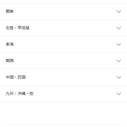
と、それが当たり前だと思うのでセ
関東
ンスが自然と身に付きます。ところ
が、大人になってからセンスを磨く
というのは、何かのきっかけと努力
北陸・甲信越
がない限り難しいといえます。結論
としては、上手くいきやすい組み合
わせは美的センスが近い男女、美意
東海
識の高い女性とファッションに関心
がなくても素直で学習できる男性の
関西
組み合わせだと思います。男女も服
装のコーディネートと同じで組み合
わせが肝心なのです。よろしければY
中国・四国
ouTubeも併せてご視聴ください。
どうぞよろしくお願いいたします。
「ファッションセンスが違いすぎる
九州・沖縄・他
カップルは上手くいくの？」 http
s://youtu.be/ghxwaPM7fHI ブライ
トウェディング https://www.bright
wedding.jp