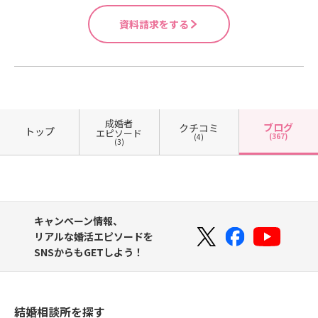
いて、趣味欄と自己PRなどをヒント
ことになりました。オシャレに関心
そうとし、友人とその日は約束して
も重要なポイントです。目標を公言
にお話しを展開していきます。まだ
資料請求をする
が無い男性に比べて美意識が低すぎ
いると伝えると、誰と何処で会うの
するだけで目標の実現確立がウンと
お見合いの段階では、価値観を確か
る女性の方が婚活では難しいです。
かなどとしつこく問いただされたと
アップするということが脳科学でも
めるような深い話題よりも、世間話
その理由は、是非はともかく社会全
いいます。また、服装について、自
証明されています。年内の成婚を目
でもいいですし、趣味の話しなどで
体が女性に対し、外見を美しく保つ
分好みの装いしかしてはいけないと
指して進んでいきましょう！ブライ
楽しい時間を共有するように努めて
ことへのプレッシャーをかけている
強く要望されたという例もありまし
トウェディングは、あなたの婚活を
ください。初対面で踏み込み過ぎる
傾向にあるからです。ライバルが多
た。真剣交際とは、成婚に向けて二
応援しております！ブライトウェデ
質問はしないのがマナーです。そし
い婚活においては美意識の高い女性
人の精神的な絆を深め、ご両家のご
ィング https://www.brightweddin
成婚者
ブログ
クチコミ
トップ
て、波長が合うか、フィーリングが
エピソード
は当然モテます。最近、複数の男性
家族に認めてもらうための大切な期
(367)
g.jp
(4)
(3)
合うか、目の前の人とまたお会いし
会員さんから届いたガッカリのご報
間であって、お相手を独占しようと
たいのかということを自身で確かめ
告です。「お見合いの時のお相手の
束縛するための期間ではありませ
てください。会話はキャッチボール
服装がすごく地味でした」「ブラウ
ん。おそらく、プレ交際から真剣交
をすることが基本で、聞き手は「は
スにアイロンがかかっていなくてシ
際に進んだという嬉しさと安心感か
い」「なるほど」などと頷くという
ワだらけでした」「ほぼノーメイ
ら起こる言動かと思いますが、これ
キャンペーン情報、
動作をするとお相手に安心感を与え
ク、口紅も塗ってなくて顔色だいじ
では二人の距離を縮めるどころかお
リアルな婚活エピソードを
ます。お相手の反応を観ながら、お
ょうぶか？と思いました」などな
相手の気持ちはどんどん離れていき
SNSからもGETしよう！
相手が話しやすいような質問をして
ど。特に美意識が高すぎる男性と低
ます。そもそも、恋人や伴侶は自分
ください。気が合うので「まだまだ
い女性の組み合わせは上手くいかな
の所有物ではないということを再認
話せそう、話したい！」と思っても
いケースがほとんどです。実際にあ
識してください。男女の距離感の違
「次回またお会いしたい」と思える
ったケースです。お見合いの時、彼
いを知り、自分と相手が今、どの状
結婚相談所を探す