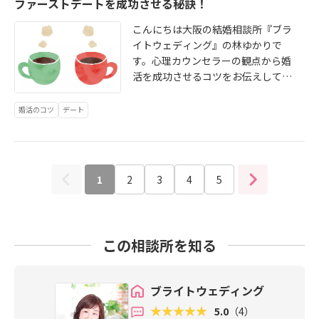
ファーストデートを成功させる秘訣！
由で遅れる場合は、必ず連絡を入れ
で彼の服装がダサすぎる場合、ほと
す。仮交際に入ってからすぐに男性
いをすることをおすすめします。積
援しております！ブライトウェディ
です。気を付けたいことは、結婚の
愛」という意味を持ちます。また、
てください。IBJシステムでは15分
んどの女性は交際終了を選択しま
から毎日何通も自撮りの写真や動画
極的にお申し込みをする、お相手か
ング https://www.brightwedding.jp
決断ができずに交際期間が長引いて
バラの色にもご注意を！黄色は「薄
こんにちは大阪の結婚相談所『ブラ
未満の遅刻についてはアプリで直接
す。「お見合いの時はスーツなので
が送られてきて返事の内容に困って
らのお申し込みについては少しでも
しまうと、破局になってしまうケー
れゆく愛」という花言葉ですので、
イトウェディング』の林ゆかりで
連絡を取り合うことができるように
普通に感じましたが、デートの時の
しまうという事例が結構あります。
気になればお受けするようにしまし
スが多いです。反対にお会いする回
なんだか不吉ですね。この時期は、
す。心理カウンセラーの観点から婚
なっています。お相手をみつけた
カジュアルな服装がダサすぎてガッ
「マラソンが趣味の彼から『今日も
ょう。お見合いを重ねるにつれて自
数が少なくて勢いだけで決めてしま
バラ以外にもスイートピー、チュー
活を成功させるコツをお伝えしてお
ら、明るい笑顔でご挨拶をしてくだ
カリしました。もう犬の散歩にいく
走りました！』というメッセージと
分にはどのような人が合うのかが見
う場合も交際終了になってしまうこ
リップ、ラナンキュラスなど色とり
りますファーストデート後に交際終
さい。お席に案内されましたら男性
のか？というようなダサダサ」とお
共に大量の汗をかいた顔のアップ写
えてきます。仮交際から一番相性の
とがあります。真剣交際に入る前後
どりの春の花が花屋さんに並んでい
了になる確率はおよそ70％です。そ
婚活のコツ
デート
は女性に上座、居心地の良いソファ
っしゃるのですよね。一方、そうい
真が送られてきたというご報告が結
いい人と真剣交際に入り、例えば、
に結婚観に関する話を重ねていくこ
ます。彼女の好きな花、彼女のイメ
こで、ファーストデートを成功させ
を譲ると好感度がupします。次にお
うモヤっとした悩みを抱きながらも
構あります。また、ダンスが好きな
３か月後にはプロポーズというよう
とが必要です。タイミングを間違え
ージに合う花を選んでみてくださ
るコツをお伝えしていきましょう。1
茶を頼みますが、自分だけ決めて先
彼のお人柄と条件が良いので交際を
彼からは「踊ってみました動画」が
に未来予想図を描いていくようにし
ると一気に交際終了になってしまい
い。バレンタインデーは、プロポー
■ファーストデートは早めに始めて
に頼むのではなく「何にします
続けていきたいという女性会員さん
毎日くるとか。彼女は私に「見ごた
てください。仕事で忙しくても週に
ますのでお気を付けください。結婚
ズだけではなく、真剣交際のお申し
のデートはお見合いから日を空けな
か？」とお相手に確認して、一緒に
には、「彼と一緒にショップに入っ
えのあるカッコいいダンスではなら
1
2
3
4
5
一度はお会いするようにしましょ
相談所を通じてお互いの温度差がな
出や、前向きである気持ちを伝える
いようにしましょう。2■デートプラ
注文しましょう。また、現在のルー
て、こういう服が似合いそう」とさ
いいのですが、ちょっとぎこちない
う。デートの間隔が空いてしまうと
いか確認する方法もありますのでご
チャンスデーでもあります。最近で
ンは相談して決めようファーストデ
ルでは、お見合いでのお茶代は男性
りげなく言う、もう少し親しくなっ
動きなので、もう視聴するのに疲れ
お相手を知りたいという気持ちが薄
相談ください。そして、プロポーズ
は、プロポーズに使う花束や指輪な
ートは短めがお勧めです。あまり長
にお支払いいただくというお約束に
たら様子を見てコーディネートをし
ました。交際終了でお願いします」
れてしまいます。3回目以降のデート
が成功したらめでたく成婚退会とな
どの用意、サプライズの演出などの
い時間ですと、まだお互いによく知
なっています。お見合いでは基本的
てあげたらどうかな？」というアド
と連絡してきました。ちなみに彼
この相談所を知る
では、楽しく過ごすことに加えて結
ります。お二人で希望を出し合いな
サポートをしてくれるビジネスも増
らない間柄ですので疲れてしまいま
にドリンクのみの注文となりますの
バイスを送っております。彼が素直
は、クリーピーナッツの「Bling-Ba
婚観や、将来の話を少しずつしてい
がら結婚に向かって準備を進めてい
えてきていますが、大切なのは背伸
す。3■行くお店を事前に決める人気
で、女性は勝手にケーキセットやサ
に受け入れて、劇的にかっこよくな
ng-Bang-Born（ブリンバンバンボ
きましょう。結婚後はどのあたりに
きましょう。ブライトウェディング
びをせず、無理をせず、自分たちら
のお店は行列ができますので、ファ
ンドイッチなどを頼まないようにし
って、成婚するカップルもあれば、
ン）を踊っていたそうです。こうい
ブライトウェディング
住みたいのか、仕事はどうするのか
は、あなたの幸せな結婚を応援して
しいということ。一生懸命に考える
ーストデートは事前に予約をされる
ましょう。お見合いの時の服装につ
失敗に終わることもあります。その
う行動をする人は情熱的で真っすぐ
など、価値観を確かめ合ってくださ
おります！ブライトウェディング ht
という、そのプロセスが大切な人の
5.0
（4）
ことをおすすめします。できれば男
いて男性は暑い時期を除いてはスー