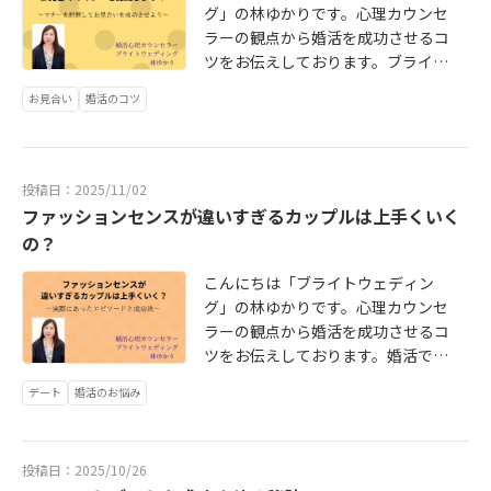
見合いの時、ドリンクは何を注文さ
ん。大切なのは2人の間に結婚相手と
力・ 永遠という意味が込められて
月に1度だけ会うよりも10分だけで
グ」の林ゆかりです。心理カウンセ
ぎます。まして、お相手はお断りの
す。それぞれの思いはあるでしょう
認していきましょう。自分に合う人
れますか？暑い夏はアイスコーヒー
して考えられる信頼関係が築けてい
いるそうです。その彼はゴリゴリの
も毎日会う方が好感を抱きやすいと
ラーの観点から婚活を成功させるコ
お返事かもしれません。実際にあっ
が、連絡を待っている側にしてみれ
がよく分からないという男性は、と
を飲む人が多いと思いますが、コー
るかどうかがポイントですので、逆
体育会系なんです！そんな彼から
いいます。でも、毎日会うというの
ツをお伝えしております。ブライト
たケースですが、彼女は楽しく会話
ば、大きなストレスと不安を抱えて
りあえず「ルックスがタイプの人」
ヒーは口臭の原因になります。コー
にいえばお二人の気持ちの温度が一
の、まさかのロマンチックな演出に
はなかなか難しいですよね。そこ
ウェディングが加盟しておりますIBJ
ができたので交際希望のお返事を出
しまいます。トラブルを招かないた
を選び、女性の場合、「高年収、高
ヒーに含まれているカフェインの利
致していれば、もう少し早い場合も
彼女はとても感動して、思わず涙が
で、どうしても仕事の都合などで次
お見合い
婚活のコツ
では、婚活をスムーズに進めるため
そうと思っていました。ところが別
めにも逃げるのではなく、きちんと
学歴、身長170センチ以上、イケメ
尿作用により口の中が乾燥し、酸味
あります。結婚に向けてお二人の絆
こぼれたとか。答えはもちろん「イ
回お会いする日程が先になってしま
にいくつかのルールと守りたいマナ
れ際に彼が「握手してください」と
会って言葉で伝えることが誠意では
ン」など、ハイスペックな理想を思
の成分によりって口の中が酸性にな
を深める大事な期間となりますの
エス」です。欧米では2月14日に、
う場合は、お二人にとって良い方法
ーがあります。では、お見合いのマ
言うと同時に手を強く握ってきて、
ないでしょうか・お相手に誠実に接
い描く傾向にあります。しかし、婚
り、細菌が増えやすくなるのです。
で、結婚観に関する話を重ねていく
男性が大切な女性にお花を送ること
でコミュニケーションをとるように
ナーについて項目別にお伝えしてい
急に気持ちが冷めてしまったという
するという姿勢は礼儀であり、何よ
投稿日：2025/11/02
活でいう「自分に合う人」というの
初対面の人とお話するお見合いで
ことが必要です。どのあたりに住む
が一般的で「フラワーバレンタイ
してください。せっかく出逢えたチ
きましょう。お見合いで利用するお
ことがありました。また、ファース
り自身の人格を向上させることにな
ファッションセンスが違いすぎるカップルは上手くいく
は、結婚後も良い関係を築いていけ
は、緊張やストレスも加わって口の
のか、二人の家計の管理・おサイフ
ン」と呼ばれていて、日本でも徐々
ャンスをご縁に繋げるのはお互いの
店は、ゆっくりとお話しできるよう
トデートで、いきなり手を握った
ります。思いやりの気持ちを大切に
る人のことをいいますので必ずしも
臭さがより強くなるようです。お見
はどうするのかなど話し合うことが
の？
に広がっています。海外では赤いバ
努力も必要です。ぜひ、ザイアンス
にホテルのラウンジや落ち着いたカ
り、肩や腰に手を回すというような
お相手と向き合うようにしましょ
理想通りのお相手が自分と合うとは
合でのドリンクは紅茶、さっぱりし
たくさんあります。これらの話し合
ラとメッセージカードをプレゼント
の法則を実践して成婚に繋がるよう
フェで設定しています。お約束のお
こんにちは「ブライトウェディン
ボディタッチもNGです。かといっ
う。ブライトウェディングは、あな
限りません。どんな人が合うかどう
たレモンスカッシュや柑橘系のジュ
いをしないで、いざ結婚準備となる
することがセオリーとなっているそ
にしてください。ブライトウェディ
時間の10分前には、お手洗いも済ま
グ」の林ゆかりです。心理カウンセ
て、いつまで経っても手を繋がない
たの幸せな結婚を応援しておりま
かは、まず自分自身を知ることから
ースを選ぶようにしましょう。夏バ
と、価値観の違いから喧嘩が増えま
うです。ここで気を付けたいのはバ
ングは、あなたの婚活を応援してお
せて待ち合わせ場所にお越しくださ
ラーの観点から婚活を成功させるコ
というのも距離感が縮まりません。
す！ブライトウェディング https://w
始まります。自分の育ってきた環
テかな？と思ったら栄養価の高い食
す。結婚を意識し始めたら、早い段
ラの本数です。例えば、1本は「一目
ります！ブライトウェディング http
い。遅刻は、お相手にご迷惑をおか
ツをお伝えしております。婚活での
お互いの気持ちを確かめ合いながら
ww.brightwedding.jp
境、性格、おかれている立場などを
材をしっかり食べ、ぐっすり眠っ
階で 価値観の違う部分はお互いに
ぼれ、あなたしかいない」という意
s://www.brightwedding.jp
けしますし印象が悪くなりますので
お悩みとして「お相手の服装がダサ
前に進んでいくことが大切です。距
自己分析したうえで、具体的に「ど
て、その日の疲れはその日のうちに
歩み寄るという努力をしましょう結
味、2本は「この世界はあなたと二人
デート
婚活のお悩み
お気を付けください。天候や事故な
すぎる」というご相談をよくお受け
離感といえば、LINEや電話のタイミ
んな暮らしがしたいのか」というビ
取り除くようにしてください。そし
婚の意思が固まったらプロポーズを
だけ」などと、それぞれに意味を持
どにより電車が止まった、遅れてい
します。そこで、実際にあったエピ
ングが違いすぎる、どのぐらいの頻
ジョンを思い描くことが大切です。
て、お見合いはベストコンディショ
します。ブライトウェディングで
っています。ちなみに気を付けなけ
る場合は、私どもも情報をキャッチ
ソードと上手くいく方法をご紹介し
度でLINEをしていいのか分からない
婚活では、スタートダッシュが大事
ンんで臨んでください！！ブライト
は、真剣交際に入ってから2か月目く
ればいけないのは16本、これは「不
投稿日：2025/10/26
するように努めますが、何らかの理
ていきましょう。ファーストデート
といったご相談もよくお受けしま
ですので、初めは多くの人とお見合
ウェディングは、あなたの婚活を応
らいでプロポーズをされる人が多い
安定な愛」そして17本は「絶望的な