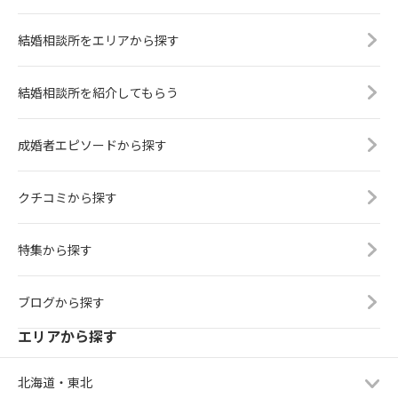
ように余韻を残すのがポイントで
女の服装が地味すぎたので仮交際の
態にいるのかを意識して距離感を縮
す。お見合い時間は60分ぐらいが適
希望を出すかお断りするか迷った彼
めていってください。そして、心の
結婚相談所をエリアから探す
切で、遠距離の場合を除いては、あ
でしたが、彼女のお人柄が良いの
アンテナをしっかり立てて、最高の
まり長い時間のお見合いはおすすめ
で、ファッションについてはアドバ
タイミングをキャッチするようにし
できません。最後にお見合いでのマ
イスを送ればなんとかなると思い、
てください。ブライトウェディング
結婚相談所を紹介してもらう
ナーのポイントをおさらいしましょ
仮交際に入りました。ところがファ
は、あなたの婚活を応援しておりま
う。1■服装は清潔感のある装いで2
ーストデートでも彼女が地味すぎた
す！ブライトウェディング https://w
■余裕を持って約束の時間の10分前
ため、思わず彼はまだ早いかなと思
ww.brightwedding.jp
成婚者エピソードから探す
には待ち合わせ場所に到着する。3■
いながらも彼女へのダメ出しと具体
お相手を見つけたら明るい笑顔では
的なヘアメイクとファッションにつ
クチコミから探す
きはきとご挨拶をする。4■会話のキ
いてアドバイスを送ったのです。彼
ャッチボールができるように努める
女は素直にお話を聞いていました
これらのマナーを理解してお見合い
が、彼は親切心のつもりでどんどん
特集から探す
を楽しみましょう！ブライトウェデ
ヒートアップしていきます。彼女は
ィングは、あなたの婚活を応援して
自分が全否定されているような気持
おります！YouTubeも併せてご視聴
ちになり「自分らしさを出せないお
ブログから探す
ください。どうぞよろしくお願いい
相手はしんどすぎる」という理由で
エリアから探す
たします。「お見合でのマナーを認
交際終了にしました。ファッション
識しよう！」 https://youtu.be/nc4
センス・美意識は、幼いころの環境
RHM -smrEブライトウェディング h
によって身につくかつかないかは大
北海道・東北
ttps://www.brightwedding.jp
きく差が出ます。親がオシャレだ