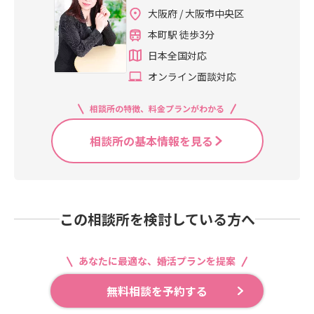
成功と失敗の境界線とは何かといい
なご性格で、悪気はなく自分の気持
い。段階を踏んでお互いの相性を確
tps://www.brightwedding.jp
胸を打つのです。男女の脳の違いに
性が、事前に彼女の好みを聞いて、
ツにネクタイ着用と決まっています
大阪府 / 大阪市中央区
ますと、成功するケースは「彼が素
ちをアピールしたかっただけだと思
かめ合い、価値観のすり合わせをし
より、男性は結果が大事と考えます
予約をいれておくとスムーズです
が、女性はどのような服装にすれば
直に受け入れてくれる」ということ
います。しかし、まだ気持ちが追い
てください。私は、結婚相談所での
本町駅 徒歩3分
が女性はプロセスを重視します。で
し、スマートな印象を与えます。4■
いいのか悩んでしまいますよね。避
に加えて「コーディネートをしても
つかない女性側としては、一気に冷
婚活期間は1年から1年半ぐらいまで
すから、自分のために花を選んでく
身だしなみに気をつけるヘアスタイ
日本全国対応
けたいのはカジュアルすぎる服装で
らっている間に学習できている」と
めてしまい交際終了を告げることに
が理想的だと思います。その人の持
れたということ自体を嬉しく感じま
ルや服装に気遣っていないと、お相
す。基本的なことですが、男性はス
オンライン面談対応
いう点です。失敗するケースは、素
なります。まだ、2人は始まったばか
つバイオリズムや考え方があります
す。思いを花に託して。彼女のハー
手は「手を抜いている、自分のこと
ーツにネクタイを着用されています
直であっても学習しないタイプで
りなのでお互いの距離感が分からな
ので一概に婚活期間が短い方がいい
トをキャッチしてください。ブライ
を大切に思っていないのかな」と捉
ので、つり合いの取れるファッショ
す。限界まで努力したファッション
いのは当たり前です。これまでの自
相談所の特徴、料金プランがわかる
とも言い切れませんが、長くかかる
トウェディングは、あなたの婚活を
えてしまうことがあります。5■会話
ンを意識してください。ワンピー
センス抜群の女性のケースです。交
分の距離感や、今後のLINEの頻度な
とモチベーションの低下に繋がりま
応援しております！ブライトウェデ
のネタを考えていくお見合いの時に
ス、スーツ、ブラウスやカットソー
際中、何度もショップに二人で行っ
どの希望について話し合ってみてく
相談所の基本情報を見る
すし、活動費用も高くつきます。ま
ィング https://www.brightweddin
も通じることですが会話のネタをい
にスカートの組み合わせがお勧めで
ては服を選んでいたのですが、デー
ださい。真剣交際に入った後、ほと
た、子供が欲しいという女性は期限
g.jp
くつか考えていきましょう。詳しく
す。しかし、結婚式に招待されたと
トの度になぜか彼は自分なりのダサ
んどの方が平均2~3か月で成婚退会
がありますのでスピーディーに進め
はYouTubeにてお話しております。
きに着るようなドレスは大袈裟すぎ
いコーディネートでデートに来るの
をされていくのですが、残念ながら
ていく必要があります。結婚の決め
ぜひ、ご視聴ください。よろしくお
ますのでお相手がひいてしまいま
です。彼女は「どうしてあの通りの
真剣交際に入ってすぐに破局するカ
手を、結婚したカップルにお聞きす
願いいたします。「ファーストデー
す。また、胸元が空きすぎている、
この相談所を検討している方へ
組み合わせのままで着てくれへん
ップルもあります。最近、よくお聞
ると、みなさん「お互いに居心地が
トを成功させる秘訣！」 https://you
短すぎるスカートなどセクシーすぎ
の？」と彼に話しましたが、彼はポ
きする理由は、お相手が自分だけの
いい」と仰います。始めから居心地
tu.be/5d -9DUck-Gsブライトウェデ
るのもNGです。お見合いではタメグ
カンとした感じで「何があかん
ものになったと思い込んでしまうこ
の良い場合もあれば、会う回数が増
ィング https://www.brightweddin
チではなく敬語を使うことが基本で
あなたに最適な、婚活プランを提案
の？」と言ったのでした。彼女は、
とからの束縛です。これは男女とも
えるにつれてしっくりしてきたとい
g.jp
す。大切なのは事前にお相手のプロ
思いが全然伝わっていなかったとい
にある事例です。実際にあった例で
うケースもあります。背伸びをしな
無料相談を予約する
フィールをしっかりと把握しておく
うことと、これまでの努力は何だっ
すが、真剣交際に入ったとたんにお
いで自然体でいられるということは
こと。住んでいるエリアや仕事につ
たのかと落胆して交際終了を告げる
相手のスケジュールをすべて聞き出
一緒に暮らしていくうえでなにより