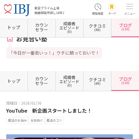
東証プライム上場
結婚相談所探しはIBJ
閲覧履歴
キープ
メニュー
成婚者
カウン
ブログ
クチコミ
ホーム
大阪府の結婚相談所
大阪府大阪市
大阪府大阪市北区
お見合い塾
カウンセ
トップ
エピソード
セラー
(130)
(48)
(0)
お見合い塾
「今日が一番若いっ！」ウチに頼っておいで！
成婚者
カウン
ブログ
クチコミ
トップ
エピソード
セラー
(130)
(48)
(0)
投稿日：2026/01/30
YouTube 新企画スタートしました！
婚活のお悩み
女性向け
婚活のコツ