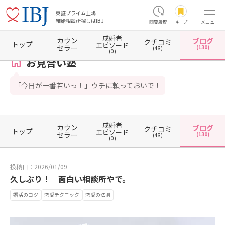
東証プライム上場
結婚相談所探しはIBJ
閲覧履歴
キープ
メニュー
成婚者
カウン
ブログ
クチコミ
ホーム
大阪府の結婚相談所
大阪府大阪市
大阪府大阪市北区
お見合い塾
カウンセ
トップ
エピソード
セラー
(130)
(48)
(0)
お見合い塾
「今日が一番若いっ！」ウチに頼っておいで！
成婚者
カウン
ブログ
クチコミ
トップ
エピソード
セラー
(130)
(48)
(0)
投稿日：2026/01/09
久しぶり！ 面白い相談所やで。
婚活のコツ
恋愛テクニック
恋愛の法則