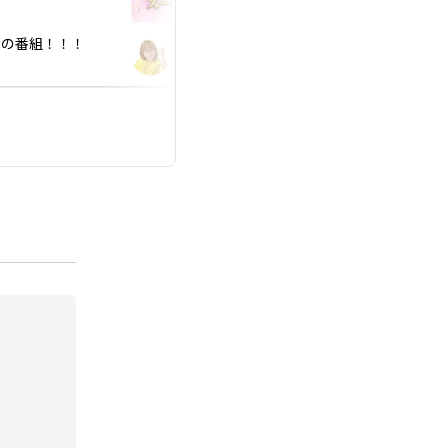
投稿日：2026.01.30
あの番組！！！
YouTube 新企