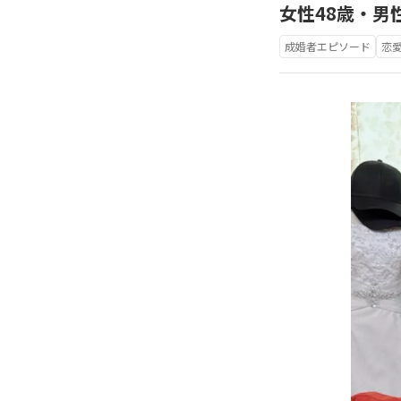
女性48歳・男
成婚者エピソード
恋