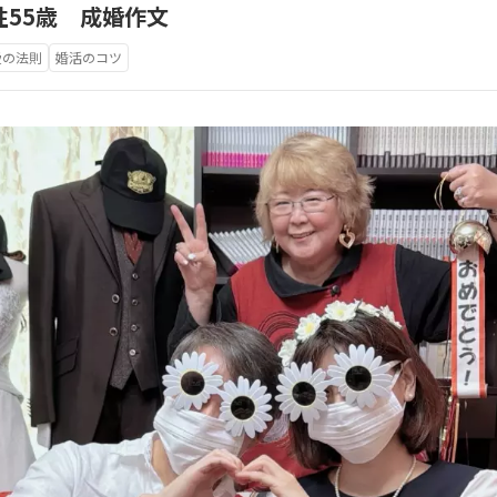
性55歳 成婚作文
愛の法則
婚活のコツ