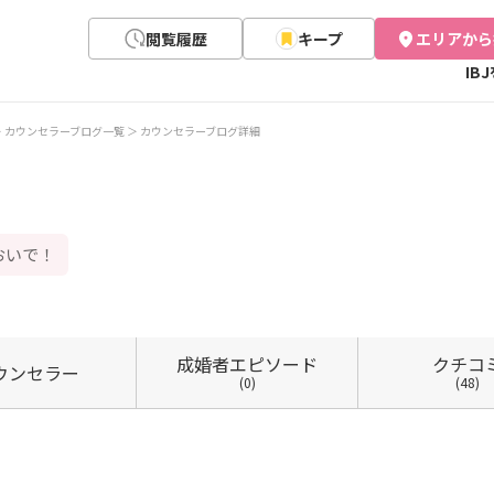
閲覧履歴
キープ
エリアから
IB
カウンセラーブログ一覧
カウンセラーブログ詳細
おいで！
成婚者
エピソード
クチコ
ウン
セラー
(0)
(48)