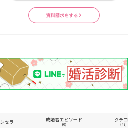
資料請求をする
成婚者
エピソード
クチ
ン
セラー
(0)
(48)