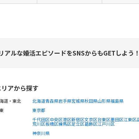
リアルな婚活エピソードを
SNSからもGETしよう
エリアから探す
海道・東北
北海道
青森県
岩手県
宮城県
秋田県
山形県
福島県
東
東京都
千代田区
中央区
港区
新宿区
文京区
台東区
墨田区
江東区
荒川区
板橋区
練馬区
足立区
葛飾区
江戸川区
神奈川県