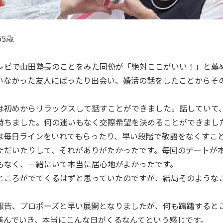
55歳
レビで山田塾長のことをみた同僚が「絶対ここがいい！」と薦
いなかった友人にばったり出会い、婚活の話をしたことからそ
。
は初めからリラックスして話すことができました。話していて
持ちました。何の迷いもなく交際希望を決めることができまし
は毎日ラインをいれてもらったり、早い段階で敬語をなくすこ
ただいたりして、それがありがたかったです。毎回のデートが
もなく、一緒にいて本当に居心地がよかったです。
ところがでてくるはずと思っていたのですが、結局そのような
報告、プロポーズと早い展開となりましたが、何も躊躇すると
進んでいき、本当にこんな日がくるなんてという感じです。