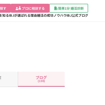
探す
プロに相談する
簡単1分 婚活診断
Jを知る
IBJが選ばれる理由
婚活の成功ノウハウ
IBJ公式ブログ
ミ
ブログ
(130)