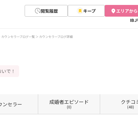
閲覧履歴
キープ
エリアから
IB
カウンセラーブログ一覧
カウンセラーブログ詳細
おいで！
成婚者
エピソード
クチコ
ウン
セラー
(0)
(48)