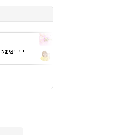
投稿日：2026.01.30
あの番組！！！
YouTube 新企