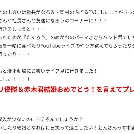
との出会いは塾長がなるみ・岡村の過ぎるTVに出たことがきっ
さんが社長さんと友達になろうのコーナーに！！！
行きましょうと・・・
られたのが「たくろう」のめがねのパーマきむらバンド君でし
を一緒に食べたりYouTubeライブのやり方教えてもらった
行ったり・・・
もと漫才劇場にお笑いライブ見に行きました！
ました！！！！
リ優勝＆赤木君結婚おめでとう！を言えてプ
収入が少ないのにモテるんでしょうか？
いしたり結婚となれば毎日笑って過ごしたい！芸人さんって本