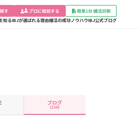
探す
プロに相談する
簡単1分 婚活診断
Jを知る
IBJが選ばれる理由
婚活の成功ノウハウ
IBJ公式ブログ
ミ
ブログ
(130)