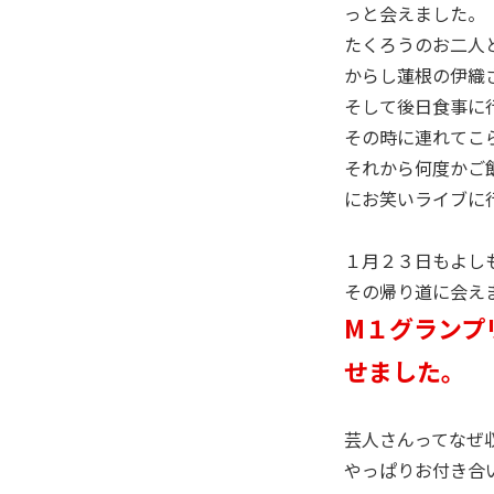
っと会えました。
たくろうのお二人
からし蓮根の伊織
そして後日食事に
その時に連れてこ
それから何度かご飯
にお笑いライブに
１月２３日もよし
その帰り道に会え
M１グランプ
せました。
芸人さんってなぜ
やっぱりお付き合