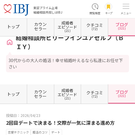
東証プライム上場
結婚相談所探しはIBJ
閲覧履歴
キープ
メニュー
成婚者
カウン
ブログ
クチコミ
ホーム
大阪府の結婚相談所
大阪府大阪市
大阪府大阪市住吉区
結婚相談所ビリーブイ
トップ
エピソード
セラー
(321)
(72)
(21)
結婚相談所ビリーブインユアセルフ（Ｂ
ＩＹ）
30代からの大人の婚活！幸せ結婚叶えるなら私達にお任せ下
さい
成婚者
カウン
ブログ
クチコミ
トップ
エピソード
セラー
(321)
(72)
(21)
投稿日：2026/04/23
2回目デートで決まる！交際が一気に深まる進め方
恋愛テクニック
婚活のコツ
デート