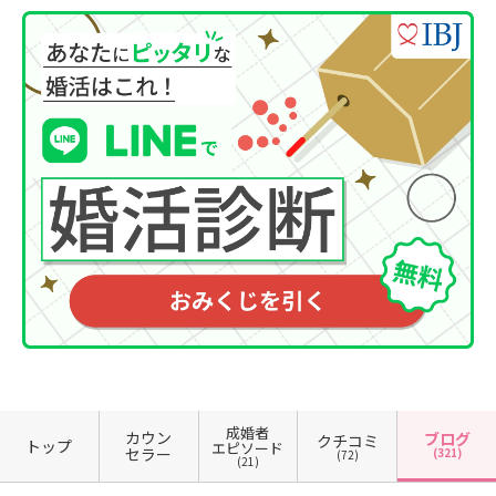
成婚者
カウン
ブログ
クチコミ
トップ
エピソード
セラー
(321)
(72)
(21)