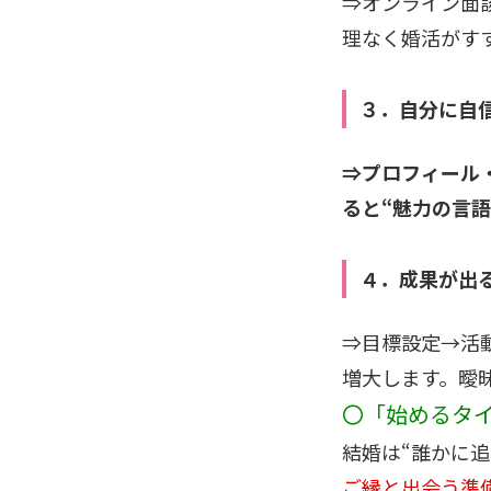
⇒オンライン面談
理なく婚活がす
３．自分に自
⇒プロフィール
ると“魅力の言
４．成果が出
⇒目標設定→活動
増大します。曖
〇「始めるタイ
結婚は“誰かに
ご縁と出会う準