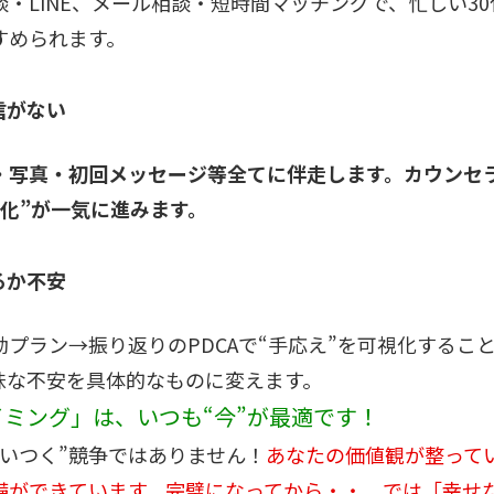
・LINE、メール相談・短時間マッチングで、忙しい30
すめられます。
信がない
・写真・初回メッセージ等全てに伴走します。カウンセ
語化”が一気に進みます。
るか不安
プラン→振り返りのPDCAで“手応え”を可視化するこ
昧な不安を具体的なものに変えます。
ミング」は、いつも“今”が最適です！
追いつく”競争ではありません！
あなたの価値観が整って
備ができています。完璧になってから・・、では「幸せ