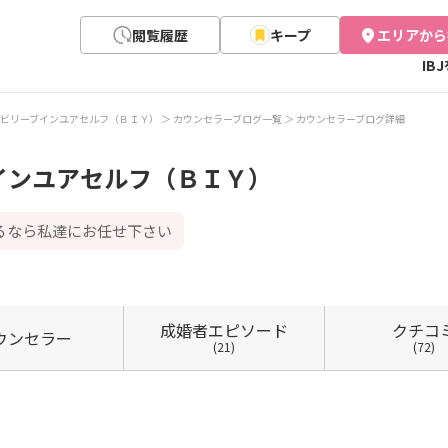
閲覧履歴
キープ
エリアから
IB
ビリーブインユアセルフ（ＢＩＹ）
カウンセラーブログ一覧
カウンセラーブログ詳細
インユアセルフ（ＢＩＹ）
るなら私達にお任せ下さい
成婚者
エピソード
クチコ
ウン
セラー
(21)
(72)