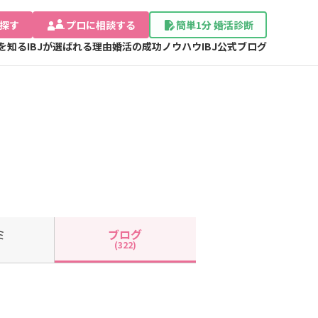
探す
プロに相談する
簡単1分 婚活診断
Jを知る
IBJが選ばれる理由
婚活の成功ノウハウ
IBJ公式ブログ
ミ
ブログ
(322)