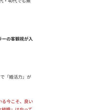
代・40代でも無
ラーの客観視が入
とで「婚活力」が
いる今こそ、良い
な結婚」はやって