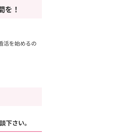
間を！
。
婚活を始めるの
談下さい。