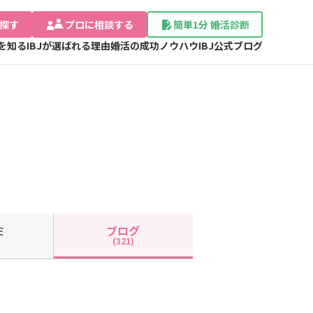
探す
プロに相談する
簡単1分 婚活診断
Jを知る
IBJが選ばれる理由
婚活の成功ノウハウ
IBJ公式ブログ
ミ
ブログ
(321)