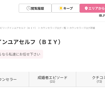
閲覧履歴
キープ
エリアから
IB
ビリーブインユアセルフ（ＢＩＹ）
カウンセラーブログ一覧
カウンセラーブログ詳細
インユアセルフ（ＢＩＹ）
るなら私達にお任せ下さい
成婚者
エピソード
クチコ
ウン
セラー
(21)
(72)