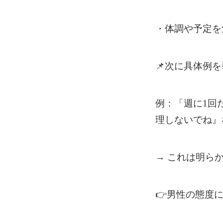
・体調や予定を
📌
次に具体例を
例：「週に
1
回
理しないでね』
→ これは明ら
👉
男性の態度