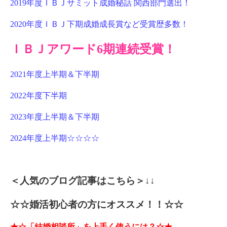
2019
年度ＩＢＪサミット成婚秘話 関西部門選出！
2020
年度ＩＢＪ下期成婚成長賞など受賞歴多数！
ＩＢＪアワード6期連続受賞！
2021
年度上半期＆下半期
2022
年度下半期
2023
年度上半期＆下半期
2024
年度上半期☆☆☆☆
＜人気のブログ記事はこちら＞
↓↓
☆☆婚活初心者の方にオススメ！！☆
☆
★☆「結婚相談所」を上手く使うには？☆★