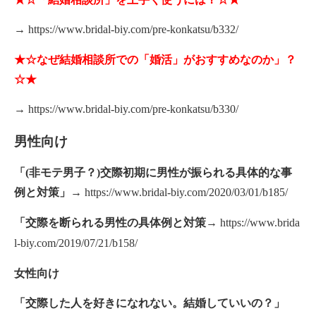
→
https://www.bridal-biy.com/pre-konkatsu/b332/
★☆なぜ結婚相談所での「婚活」がおすすめなのか」？
☆★
→
https://www.bridal-biy.com/pre-konkatsu/b330/
男性向け
「(非モテ男子？)交際初期に男性が振られる具体的な事
例と対策」
→
https://www.bridal-biy.com/2020/03/01/b185/
「交際を断られる男性の具体例と対策
→
https://www.brida
l-biy.com/2019/07/21/b158/
女性向け
「交際した人を好きになれない。結婚していいの？」