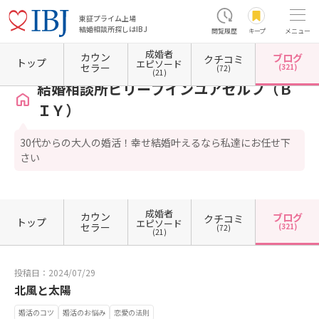
東証プライム上場
結婚相談所探しはIBJ
閲覧履歴
キープ
メニュー
成婚者
カウン
ブログ
クチコミ
ホーム
大阪府の結婚相談所
大阪府大阪市
大阪府大阪市住吉区
結婚相談所ビリーブイ
トップ
エピソード
セラー
(321)
(72)
(21)
結婚相談所ビリーブインユアセルフ（Ｂ
ＩＹ）
30代からの大人の婚活！幸せ結婚叶えるなら私達にお任せ下
さい
成婚者
カウン
ブログ
クチコミ
トップ
エピソード
セラー
(321)
(72)
(21)
投稿日：2024/07/29
北風と太陽
婚活のコツ
婚活のお悩み
恋愛の法則