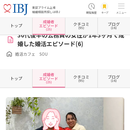
東証プライム上場
結婚相談所探しはIBJ
閲覧履歴
キープ
メニュー
成婚者
クチコミ
ブログ
ホーム
沖縄県の結婚相談所
婚活カフェ SOU
成婚者エピソード一覧
成婚者エピソー
トップ
エピソード
(95)
(16)
(25)
30代後半の公務員の女性が1年3ヶ月で成
婚した婚活エピソード(6)
婚活カフェ SOU
成婚者
クチコミ
ブログ
トップ
エピソード
(95)
(16)
(25)