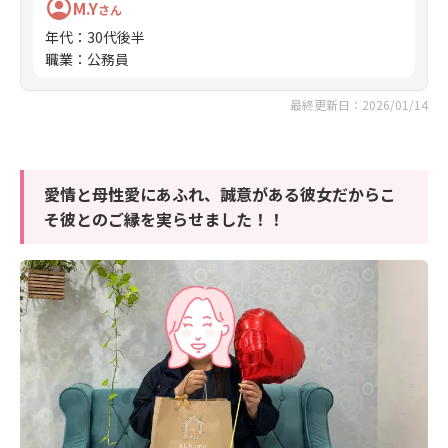
M.Y
さん
年代
：
30代後半
職業
：
公務員
最終更新日：2026/01/14
愛情と母性愛にあふれ、誠意がある彼女だからこ
そ彼とのご縁を実らせました！！