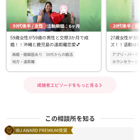
50代後半 / 女性
20代後半 / 
活動期間：6ヶ月
59歳女性が59歳の男性と交際3か月で成
27歳女性が3
婚！！沖縄と鹿児島の遠距離恋愛💕
ズ！！活動は
婚！！
再婚・婚姻歴あり
50代からの婚活
アプリ・パーテ
地方・遠距離
カウンセラーと
成婚者エピソードをもっと見る
この相談所を知る