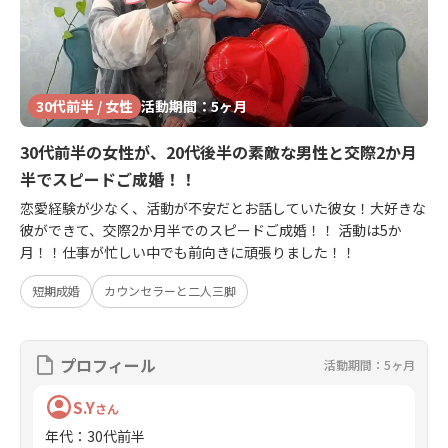
30代前半 / 女性
活動期間：5ヶ月
30代前半の女性が、20代後半の素敵な男性と交際2か月
半でスピードご成婚！！
恋愛経験が少なく、活動が不安だとお話していた彼女！大好きな
彼ができて、交際2か月半でのスピードご成婚！！ 活動は5か
月！！仕事が忙しい中でも前向きに頑張りました！！
短期成婚
カウンセラーと二人三脚
プロフィール
活動期間：5ヶ月
S.Y
さん
年代
：
30代前半