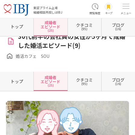
東証プライム上場
結婚相談所探しはIBJ
閲覧履歴
キープ
メニュー
成婚者
クチコミ
ブログ
ホーム
沖縄県の結婚相談所
婚活カフェ SOU
成婚者エピソード一覧
成婚者エピソー
トップ
エピソード
(95)
(16)
(25)
30代前半の会社員の女性が5ヶ月で成婚
した婚活エピソード(9)
婚活カフェ SOU
成婚者
クチコミ
ブログ
トップ
エピソード
(95)
(16)
(25)