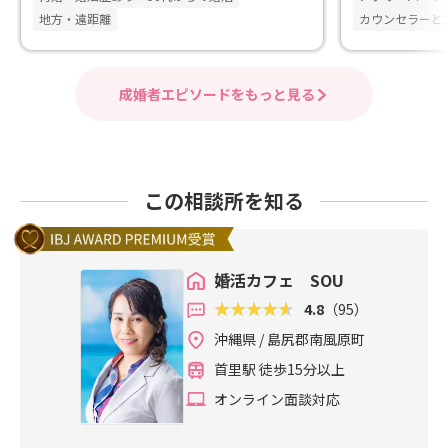
地方・遠距離
カウンセラーと
成婚者エピソードをもっと見る
この相談所を知る
婚活カフェ SOU
4.8
（95）
沖縄県 / 島尻郡南風原町
首里駅 徒歩15分以上
オンライン面談対応