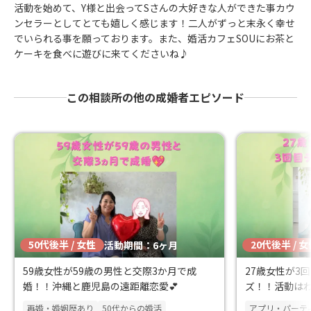
活動を始めて、Y様と出会ってSさんの大好きな人ができた事カウ
ンセラーとしてとても嬉しく感じます！二人がずっと末永く幸せ
でいられる事を願っております。また、婚活カフェSOUにお茶と
ケーキを食べに遊びに来てくださいね♪
この相談所の他の成婚者エピソード
50代後半 / 女性
20代後半 / 
活動期間：6ヶ月
59歳女性が59歳の男性と交際3か月で成
27歳女性が3
婚！！沖縄と鹿児島の遠距離恋愛💕
ズ！！活動は
婚！！
再婚・婚姻歴あり
50代からの婚活
アプリ・パーテ