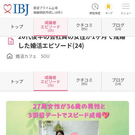
東証プライム上場
結婚相談所探しはIBJ
閲覧履歴
キープ
メニュー
成婚者
クチコミ
ブログ
ホーム
沖縄県の結婚相談所
婚活カフェ SOU
成婚者エピソード一覧
成婚者エピソー
トップ
エピソード
(95)
(16)
(25)
20代後半の会社員の女性が1ヶ月で成婚
した婚活エピソード(24)
婚活カフェ SOU
成婚者
クチコミ
ブログ
トップ
エピソード
(95)
(16)
(25)