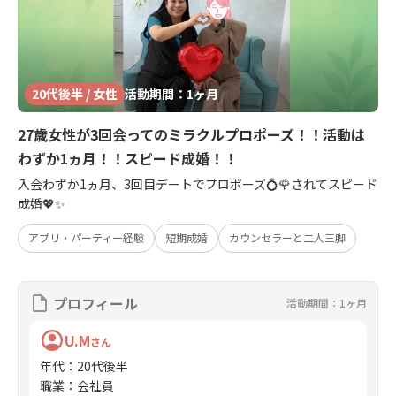
20代後半 / 女性
活動期間：1ヶ月
27歳女性が3回会ってのミラクルプロポーズ！！活動は
わずか1ヵ月！！スピード成婚！！
入会わずか1ヵ月、3回目デートでプロポーズ💍🌹されてスピード
成婚💖✨
アプリ・パーティー経験
短期成婚
カウンセラーと二人三脚
プロフィール
活動期間：1ヶ月
U.M
さん
年代
：
20代後半
職業
：
会社員