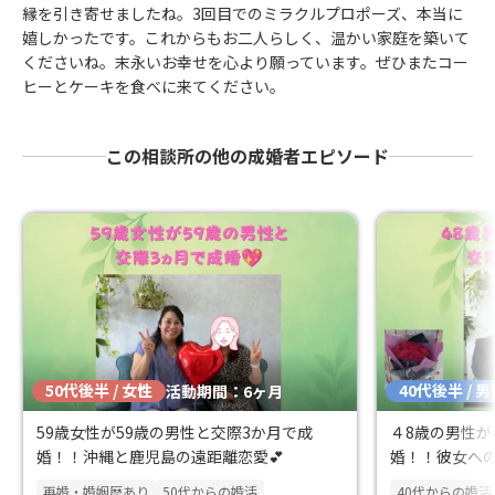
縁を引き寄せましたね。3回目でのミラクルプロポーズ、本当に
嬉しかったです。これからもお二人らしく、温かい家庭を築いて
くださいね。末永いお幸せを心より願っています。ぜひまたコー
ヒーとケーキを食べに来てください。
この相談所の他の成婚者エピソード
50代後半 / 女性
40代後半 / 
活動期間：6ヶ月
59歳女性が59歳の男性と交際3か月で成
４8歳の男性が
婚！！沖縄と鹿児島の遠距離恋愛💕
婚！！彼女への
再婚・婚姻歴あり
50代からの婚活
40代からの婚活