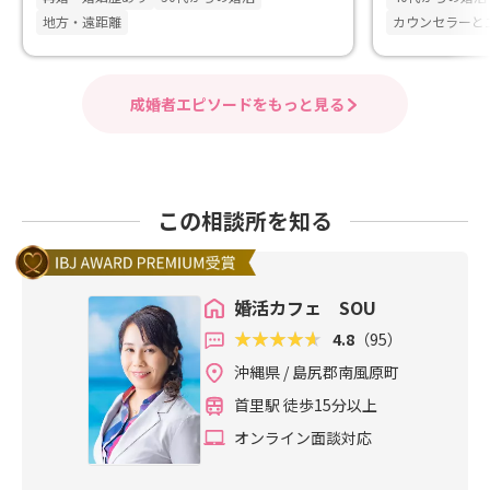
地方・遠距離
カウンセラーと
成婚者エピソードをもっと見る
この相談所を知る
婚活カフェ SOU
4.8
（95）
沖縄県 / 島尻郡南風原町
首里駅 徒歩15分以上
オンライン面談対応