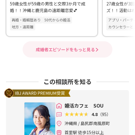
59歳女性が59歳の男性と交際3か月で成
27歳女性が3
婚！！沖縄と鹿児島の遠距離恋愛💕
ズ！！活動は
婚！！
再婚・婚姻歴あり
50代からの婚活
アプリ・パーテ
地方・遠距離
カウンセラーと
成婚者エピソードをもっと見る
この相談所を知る
婚活カフェ SOU
4.8
（95）
沖縄県 / 島尻郡南風原町
首里駅 徒歩15分以上