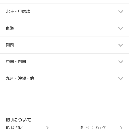
北陸・甲信越
東海
関西
中国・四国
九州・沖縄・他
IBJについて
IBJを知る
IBJ公式ブログ