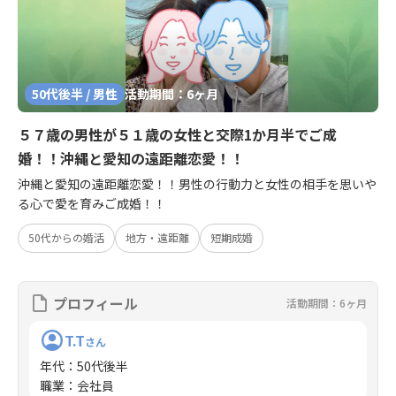
50代後半 / 男性
活動期間：6ヶ月
５７歳の男性が５１歳の女性と交際1か月半でご成
婚！！沖縄と愛知の遠距離恋愛！！
沖縄と愛知の遠距離恋愛！！男性の行動力と女性の相手を思いや
る心で愛を育みご成婚！！
50代からの婚活
地方・遠距離
短期成婚
プロフィール
活動期間：6ヶ月
T.T
さん
年代
：
50代後半
職業
：
会社員