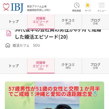
東証プライム上場
結婚相談所探しはIBJ
閲覧履歴
キープ
メニュー
成婚者
クチコミ
ブログ
ホーム
沖縄県の結婚相談所
婚活カフェ SOU
成婚者エピソード一覧
成婚者エピソー
トップ
エピソード
(95)
(16)
(25)
50代後半の会社員の男性が6ヶ月で成婚
した婚活エピソード(20)
婚活カフェ SOU
成婚者
クチコミ
ブログ
トップ
エピソード
(95)
(16)
(25)