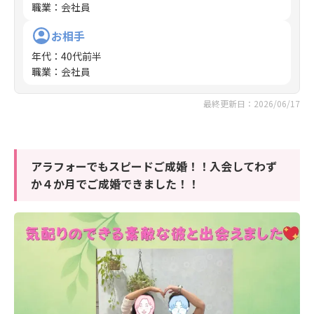
職業
：
会社員
お相手
年代
：
40代前半
職業
：
会社員
最終更新日：2026/06/17
アラフォーでもスピードご成婚！！入会してわず
か４か月でご成婚できました！！