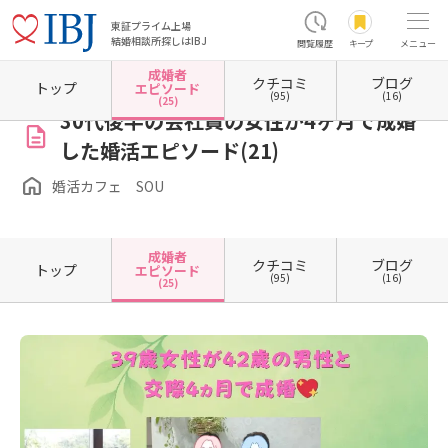
東証プライム上場
結婚相談所探しはIBJ
閲覧履歴
キープ
メニュー
成婚者
クチコミ
ブログ
ホーム
沖縄県の結婚相談所
婚活カフェ SOU
成婚者エピソード一覧
成婚者エピソー
トップ
エピソード
(95)
(16)
(25)
30代後半の会社員の女性が4ヶ月で成婚
した婚活エピソード(21)
婚活カフェ SOU
成婚者
クチコミ
ブログ
トップ
エピソード
(95)
(16)
(25)