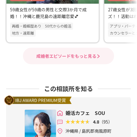
59歳女性が59歳の男性と交際3か月で成
27歳女性が3
婚！！沖縄と鹿児島の遠距離恋愛💕
ズ！！活動は
婚！！
再婚・婚姻歴あり
50代からの婚活
アプリ・パーテ
地方・遠距離
カウンセラーと
成婚者エピソードをもっと見る
この相談所を知る
婚活カフェ SOU
4.8
（95）
沖縄県 / 島尻郡南風原町