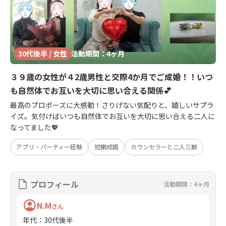
30代後半 / 女性
活動期間：4ヶ月
３９歳の女性が４2歳男性と交際4か月でご成婚！！いつ
も自然体でお互いを大切に思い合える関係💕
最高のプロポーズに大感動！さりげない気配りと、嬉しいサプラ
イズ。気付けばいつも自然体でお互いを大切に思い合える二人に
なってました💖
アプリ・パーティー経験
短期成婚
カウンセラーと二人三脚
プロフィール
活動期間：4ヶ月
N.M
さん
年代
：
30代後半