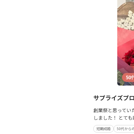
50
サプライズプ
創業祭と思ってい
しました！ とて
短期成婚
50代から