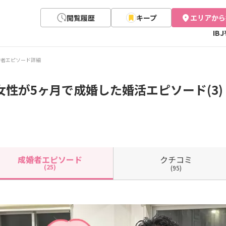
閲覧履歴
キープ
エリアから
IB
婚者エピソード詳細
女性が5ヶ月で成婚した婚活エピソード(3)
クチコミ
成婚者
エピソード
(25)
(95)