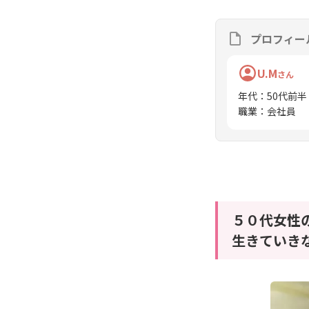
プロフィー
U.M
さん
年代
：
50代前半
職業
：
会社員
５０代女性
生きていき