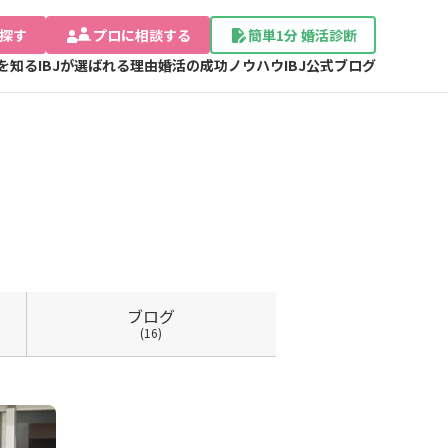
探す
プロに相談する
簡単1分 婚活診断
Jを知る
IBJが選ばれる理由
婚活の成功ノウハウ
IBJ公式ブログ
ブログ
(16)