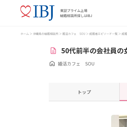
東証プライム上場
結婚相談所探しはIBJ
ホーム
沖縄県の結婚相談所
婚活カフェ SOU
成婚者エピソード一覧
成
50代前半の会社員の
婚活カフェ SOU
トップ