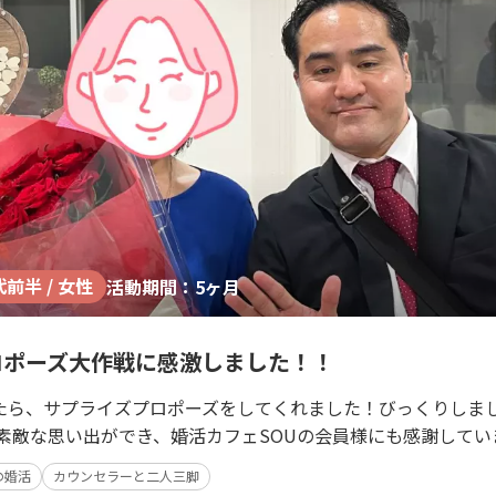
代前半 / 女性
活動期間：5ヶ月
ロポーズ大作戦に感激しました！！
たら、サプライズプロポーズをしてくれました！びっくりしま
も素敵な思い出ができ、婚活カフェSOUの会員様にも感謝してい
の婚活
カウンセラーと二人三脚